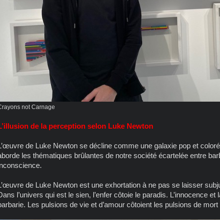
Crayons not Carnage
L’illusion de la perception selon Luke Newton
L’œuvre de Luke Newton se décline comme une galaxie pop et colorée
aborde les thématiques brûlantes de notre société écartelée entre bar
inconscience.
L’œuvre de Luke Newton est une exhortation à ne pas se laisser subj
Dans l’univers qui est le sien, l’enfer côtoie le paradis. L’innocence et 
barbarie. Les pulsions de vie et d’amour côtoient les pulsions de mo