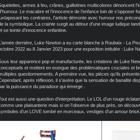
Squelettes, armes à feu, crânes, guillotines multicolores dénoncent 
d’humour. Le macabre et l’innocence de l’enfance loin de s’opposer
juxtaposant les contraires, l’artiste démonte avec humour nos préconçus 
de la symbolique. La crainte surgit au détour d’une image ludique tand
et se teinte d’innocence enfantine.
L’année dernière, Luke Newton a eu carte blanche à Roubaix - La Pisc
octobre 2022 au 8 Janvier 2023 pour une exposition intitulée : Luke
Sous leur apparence pop et manufacturée, les créations de Luke New
conceptuels et mettent en exergue des problématiques cruciales et brûl
multiples questionnements. A première vue, les pièces qu’ils présente
Cependant, après réflexion, il s’avère que la sensation de banalité disp
par la puissance du paradoxe qui émerge .
Tout est aussi une question d’interprétation. Le LOL d’un rouge éclata
comme une plaisanterie mais si on l’observe de plus près, on découvre
symboles d’un LOVE tombé en morceaux, vestiges d’un amour brisé