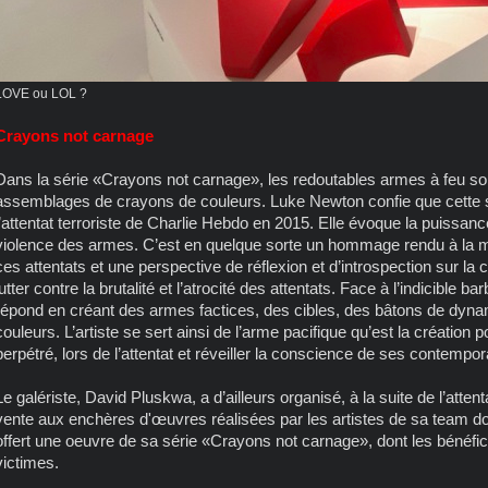
LOVE ou LOL ?
Crayons not carnage
Dans la série «Crayons not carnage», les redoutables armes à feu sont 
assemblages de crayons de couleurs. Luke Newton confie que cette séri
l’attentat terroriste de Charlie Hebdo en 2015. Elle évoque la puissance
violence des armes. C’est en quelque sorte un hommage rendu à la
ces attentats et une perspective de réflexion et d’introspection sur la
lutter contre la brutalité et l’atrocité des attentats. Face à l’indicible 
répond en créant des armes factices, des cibles, des bâtons de dyna
couleurs. L’artiste se sert ainsi de l’arme pacifique qu’est la créatio
perpétré, lors de l’attentat et réveiller la conscience de ses contempor
Le galériste, David Pluskwa, a d’ailleurs organisé, à la suite de l’atte
vente aux enchères d'œuvres réalisées par les artistes de sa team d
offert une oeuvre de sa série
«Crayons not carnage», dont les bénéfic
victimes.