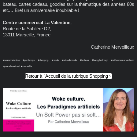
bateau, cartes cadeau, goodies sur la thématique des années 80s
etc… Bref un anniversaire inoubliable !
Centre commercial La Valentine,
Route de la Sablière D2,
13011 Marseille, France
Catherine Merveilleux
#centrevalentine, #printemps, #shopping, #mode, #defiledemode, #fashion, #happybirthday, #catherinemerveilleux,
lejouretlanuit.net, #marseille
Retour à l'Accueil de la rubrique Shopping