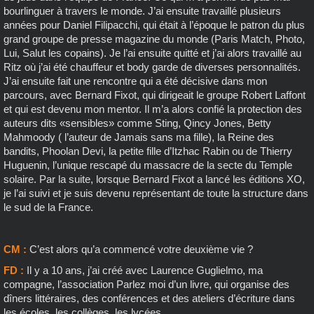
bourlinguer à travers le monde. J’ai ensuite travaillé plusieurs
années pour Daniel Filipacchi, qui était à l’époque le patron du plus
grand groupe de presse magazine du monde (Paris Match, Photo,
Lui, Salut les copains). Je l’ai ensuite quitté et j’ai alors travaillé au
Ritz où j’ai été chauffeur et body garde de diverses personnalités.
J’ai ensuite fait une rencontre qui a été décisive dans mon
parcours, avec Bernard Fixot, qui dirigeait le groupe Robert Laffont
et qui est devenu mon mentor. Il m’a alors confié la protection des
auteurs dits «sensibles» comme Sting, Qincy Jones, Betty
Mahmoody ( l’auteur de Jamais sans ma fille), la Reine des
bandits, Phoolan Devi, la petite fille d’Itzhac Rabin ou de Thierry
Huguenin, l’unique rescapé du massacre de la secte du Temple
solaire. Par la suite, lorsque Bernard Fixot a lancé les éditions XO,
je l’ai suivi et je suis devenu représentant de toute la structure dans
le sud de la France.
CM :
C’est alors qu’a commencé votre deuxième vie ?
FD :
Il y a 10 ans, j’ai créé avec Laurence Guglielmo, ma
compagne, l’association Parlez moi d’un livre, qui organise des
dîners littéraires, des conférences et des ateliers d’écriture dans
les écoles, les collèges, les lycées.