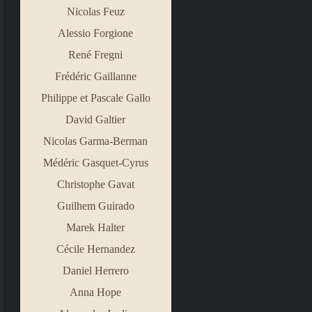
Nicolas Feuz
Alessio Forgione
René Fregni
Frédéric Gaillanne
Philippe et Pascale Gallo
David Galtier
Nicolas Garma
-
Berman
Médéric Gasquet
-
Cyrus
Christophe Gavat
Guilhem Guirado
Marek Halter
Cécile Hernandez
Daniel Herrero
Anna Hope