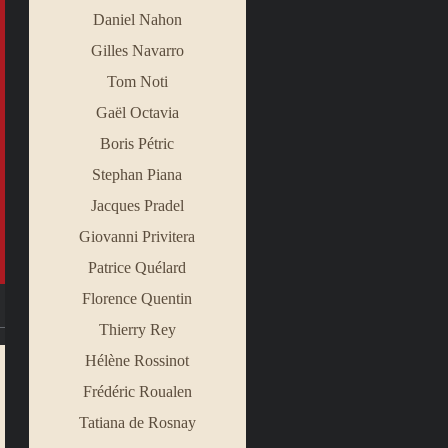
Daniel Nahon
Gilles Navarro
Tom Noti
Gaël Octavia
Boris Pétric
Stephan Piana
Jacques Pradel
Giovanni Privitera
Patrice Quélard
Florence Quentin
Thierry Rey
Hélène Rossinot
Frédéric Roualen
Tatiana de Rosnay