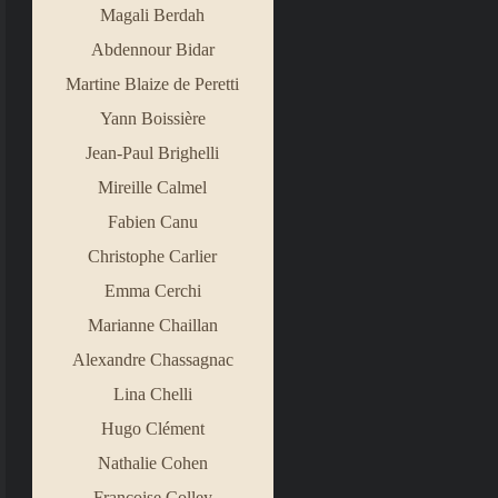
Magali Berdah
Abdennour Bidar
Martine Blaize de Peretti
Yann Boissière
Jean
-
Paul Brighelli
Mireille Calmel
Fabien Canu
Christophe Carlier
Emma Cerchi
Marianne Chaillan
Alexandre Chassagnac
Lina Chelli
Hugo Clément
Nathalie Cohen
Françoise Colley