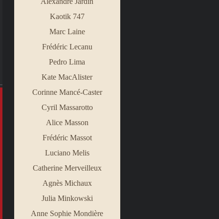
Alexandre Jardin
Kaotik 747
Marc Laine
Frédéric Lecanu
Pedro Lima
Kate MacAlister
Corinne Mancé
-
Caster
Cyril Massarotto
Alice Masson
Frédéric Massot
Luciano Melis
Catherine Merveilleux
Agnès Michaux
Julia Minkowski
Anne Sophie Mondière