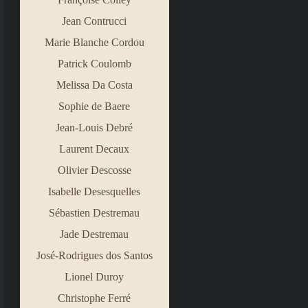
Jean Contrucci
Marie Blanche Cordou
Patrick Coulomb
Melissa Da Costa
Sophie de Baere
Jean
-
Louis Debré
Laurent Decaux
Olivier Descosse
Isabelle Desesquelles
Sébastien Destremau
Jade Destremau
José
-
Rodrigues dos Santos
Lionel Duroy
Christophe Ferré