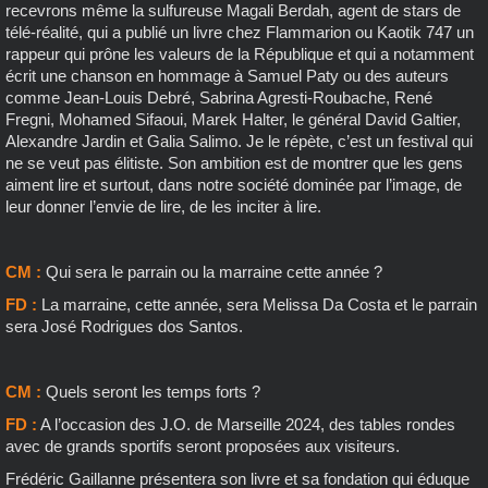
recevrons même la sulfureuse Magali Berdah, agent de stars de
télé-réalité, qui a publié un livre chez Flammarion ou Kaotik 747 un
rappeur qui prône les valeurs de la République et qui a notamment
écrit une chanson en hommage à Samuel Paty ou des auteurs
comme Jean-Louis Debré, Sabrina Agresti-Roubache, René
Fregni, Mohamed Sifaoui, Marek Halter, le général David Galtier,
Alexandre Jardin et Galia Salimo. Je le répète, c’est un festival qui
ne se veut pas élitiste. Son ambition est de montrer que les gens
aiment lire et surtout, dans notre société dominée par l’image, de
leur donner l’envie de lire, de les inciter à lire.
CM :
Qui sera le parrain ou la marraine cette année ?
FD :
La marraine, cette année, sera Melissa Da Costa et le parrain
sera José Rodrigues dos Santos.
CM :
Quels seront les temps forts ?
FD :
A l’occasion des J.O. de Marseille 2024, des tables rondes
avec de grands sportifs seront proposées aux visiteurs.
Frédéric Gaillanne présentera son livre et sa fondation qui éduque