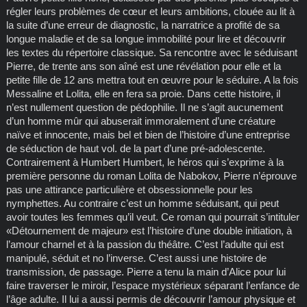
régler leurs problèmes de cœur et leurs ambitions, clouée au lit à
la suite d’une erreur de diagnostic, la narratrice a profité de sa
longue maladie et de sa longue immobilité pour lire et découvrir
les textes du répertoire classique. Sa rencontre avec le séduisant
Pierre, de trente ans son aîné est une révélation pour elle et la
petite fille de 12 ans mettra tout en œuvre pour le séduire. A la fois
Messaline et Lolita, elle en fera sa proie. Dans cette histoire, il
n’est nullement question de pédophilie. Il ne s’agit aucunement
d’un homme mûr qui abuserait immoralement d’une créature
naïve et innocente, mais bel et bien de l’histoire d’une entreprise
de séduction de haut vol. de la part d’une pré-adolescente.
Contrairement à Humbert Humbert, le héros qui s’exprime à la
première personne du roman Lolita de Nabokov, Pierre n’éprouve
pas une attirance particulière et obsessionnelle pour les
nymphettes. Au contraire c’est un homme séduisant, qui peut
avoir toutes les femmes qu’il veut. Ce roman qui pourrait s’intituler
«Détournement de majeur» est l’histoire d’une double initiation, à
l’amour charnel et à la passion du théâtre. C’est l’adulte qui est
manipulé, séduit et no l’inverse. C’est aussi une histoire de
transmission, de passage. Pierre a tenu la main d’Alice pour lui
faire traverser le miroir, l’espace mystérieux séparant l’enfance de
l’âge adulte. Il lui a aussi permis de découvrir l’amour physique et