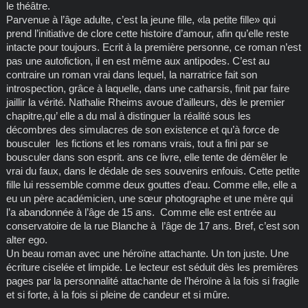
le théâtre.
Parvenue à l’âge adulte, c’est la jeune fille, «la petite fille» qui
prend l’initiative de clore cette histoire d’amour, afin qu’elle reste
intacte pour toujours. Ecrit à la première personne, ce roman n’est
pas une autofiction, il en est même aux antipodes. C’est au
contraire un roman vrai dans lequel, la narratrice fait son
introspection, grâce à laquelle, dans une catharsis, finit par faire
jaillir la vérité. Nathalie Rheims avoue d’ailleurs, dès le premier
chapitre,qu’ elle a du mal à distinguer la réalité sous les
décombres des simulacres de son existence et qu’à force de
bousculer les fictions et les romans vrais, tout a fini par se
bousculer dans son esprit. ans ce livre, elle tente de démêler le
vrai du faux, dans le dédale de ses souvenirs enfouis. Cette petite
fille lui ressemble comme deux gouttes d’eau. Comme elle, elle a
eu un père académicien, une sœur photographe et une mère qui
l’a abandonnée à l’âge de 15 ans. Comme elle est entrée au
conservatoire de la rue Blanche à l’âge de 17 ans. Bref, c’est son
alter ego.
Un beau roman avec une héroïne attachante. Un ton juste. Une
écriture ciselée et limpide. Le lecteur est séduit dès les premières
pages par la personnalité attachante de l’héroïne à la fois si fragile
et si forte, à la fois si pleine de candeur et si mûre.