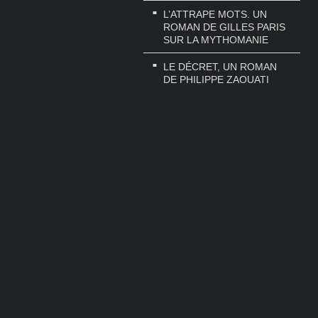
L’ATTRAPE MOTS. UN
ROMAN DE GILLES PARIS
SUR LA MYTHOMANIE
LE DÉCRET, UN ROMAN
DE PHILIPPE ZAOUATI
AU NOM DU CLAN :
COMMENT PORTER UN
NOM CÉLÈBRE ET
TROUVER SA PROPRE
VOIE
BYLKA. L’AFFAIRE DE LA
BAC 18 OU LA DESCENTE
AUX ENFERS D’UN
SUPERFLIC
YOU CAN SPEAK ENGLISH
! UN GUIDE POUR
APPRENDRE L’ANGLAIS
PRAGMATIQUE ET
EFFICACE