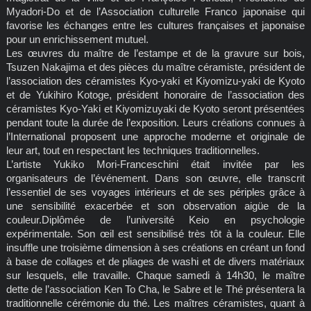
Myadori-Do et de l’Association culturelle Franco japonaise qui
favorise les échanges entre les cultures françaises et japonaise
pour un enrichissement mutuel.
Les œuvres du maître de l’estampe et de la gravure sur bois,
Tsuzen Nakajima et des pièces du maître céramiste, président de
l’association des céramistes Kyo-yaki et Kiyomizu-yaki de Kyoto
et de Yukihiro Kotoge, président honoraire de l’association des
céramistes Kyo-Yaki et Kiyomizuyaki de Kyoto seront présentées
pendant toute la durée de l’exposition. Leurs créations connues à
l’International proposent une approche moderne et originale de
leur art, tout en respectant les techniques traditionnelles.
L’artiste Yukiko Mori-Franceschini était invitée par les
organisateurs de l’événement. Dans son œuvre, elle transcrit
l’essentiel de ses voyages intérieurs et de ses périples grâce à
une sensibilité exacerbée et son observation aigüe de la
couleur.Diplômée de l’université Keio en psychologie
expérimentale. Son œil est sensibilisé très tôt à la couleur. Elle
insuffle une troisième dimension à ses créations en créant un fond
à base de collages et de pliages de washi et de divers matériaux
sur lesquels, elle travaille. Chaque samedi à 14h30, le maître
dette de l’association Ken To Cha, le Sabre et le Thé présentera la
traditionnelle cérémonie du thé. Les maîtres céramistes, quant à