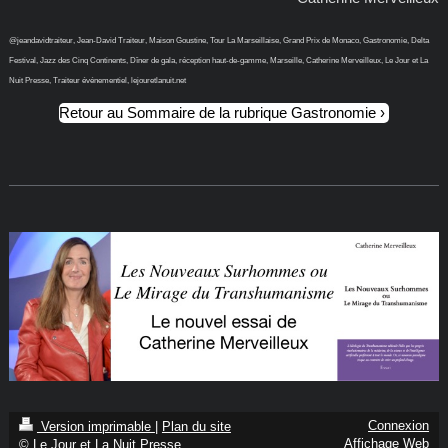
@jeandavidtraiteur, Jean-David Traiteur, Maison Goustine, Tour La Marseillaise, Grand Prix de Monaco, Gastronomie, Delta
Festival, Jazz des Cinq Continents, Dîner de gala, réception haut-de-gamme, Marseille, Catherine Merveilleux, Le Jour et La
Nuit Presse, Traiteur événementiel, lejouretlanuit.net
Retour au Sommaire de la rubrique Gastronomie
Connexion
Version imprimable
|
Plan du site
Affichage Web
© Le Jour et La Nuit Presse