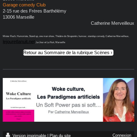
Garage comedy Club
2-15 rue des Frères Barthélémy
13006 Marseille
Catherine Merveilleux
Mister Rach, Humoriste, Stand up, one man show, Théâtre du Strapontin, humour, standup comedy, Catherine Merveilleux,
lejouretlanuit.net
, Le Jour et La Nuit, Marseille
Retour au Sommaire de la rubrique Scènes
Connexion
Version imprimable
|
Plan du site