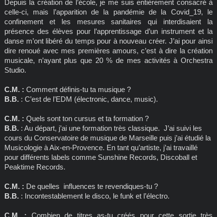
Depuis la création de l’école, je me suis entièrement consacré à
celle-ci, mais l’apparition de la pandémie de la Covid_19, le
confinement et les mesures sanitaires qui interdisaient la
présence des élèves pour l’apprentissage d’un instrument et la
danse m’ont libéré du temps pour à nouveau créer. J’ai pour ainsi
dire renoué avec mes premières amours, c’est à dire la création
musicale, n’ayant plus que 20 % de mes activités à Orchestra
Studio.
C.M. :
Comment définis-tu ta musique ?
B.B.
: C’est de l’EDM (électronic, dance, music).
C.M. :
Quels sont ton cursus et ta formation ?
B.B.
: Au départ, j’ai une formation très classique. J’ai suivi les
cours du Conservatoire de musique de Marseille puis j’ai étudié la
Musicologie à Aix-en-Provence. En tant qu’artiste, j’ai travaillé
pour différents labels comme Sunshine Records, Discoball et
Peaktime Records.
C.M. :
De quelles influences te revendiques-tu ?
B.B.
: Incontestablement le disco, le funk et l’électro.
C.M. :
Combien de titres as-tu créés pour cette sortie très