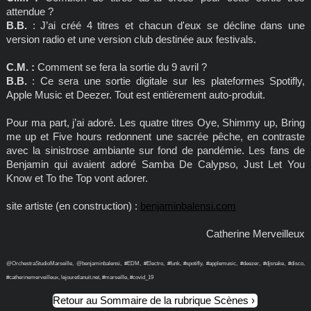
attendue ?
B.B.
: J’ai créé 4 titres et chacun d'eux se décline dans une
version radio et une version club destinée aux festivals.
C.M. :
Comment se fera la sortie du 9 avril ?
B.B.
: Ce sera une sortie digitale sur les plateformes Spotifly,
Apple Music et Deezer. Tout est entièrement auto-produit.
Pour ma part, j’ai adoré. Les quatre titres Oye, Shimmy up, Bring
me up et Five hours redonnent une sacrée pêche, en contraste
avec la sinistrose ambiante sur fond de pandémie. Les fans de
Benjamin qui avaient adoré Samba De Calypso, Just Let You
Know et To the Top vont adorer.
site artiste (en construction) :
benjaminbalensi.com
Catherine Merveilleux
@OrchestraStudioMarseille, @benjaminbalensi, #EDM, #Electro, #funk, #spotifly, #applemusic, #deezer, #djsnake, #disco,
#catherinemerveilleux, lejouretlanuit.net, #marseille, #covid_19
Retour au Sommaire de la rubrique Scènes