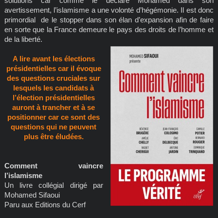
solutions car comme le déclare Mohamed dans son
avertissement, l’islamisme a une volonté d’hégémonie. Il est donc
primordial de le stopper dans son élan d’expansion afin de faire
en sorte que la France demeure le pays des droits de l’homme et
de la liberté.
A lire avant les élections
présidentielles car il évoque
des questions cruciales sur
lesquels les candidats à
l’élection présidentielles
auront à trancher et à se
positionner car ce sont des
questions qui ne peuvent
plus être éludées.
Comment vaincre
l’islamisme
Un livre collégial dirigé par
Mohamed Sifaoui
Paru aux Editions du Cerf