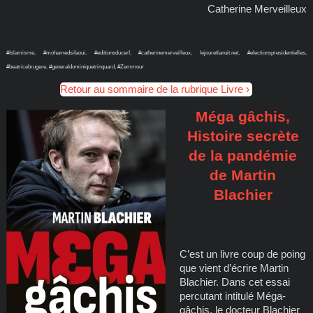
Catherine Merveilleux
#Islamisme, #mohamedsifaoui, #editionsducerf, #catherinemerveilleux, lejouretlanuit.net, #electionspresidentielles,
#beatricebrugere, #generaldominiquetrinquard, #Zemmour
Retour au sommaire de la rubrique Livre
Méga gâchis,
Histoire secrète
de la pandémie
de Martin
Blachier
C’est un livre coup de poing
que vient d’écrire Martin
Blachier. Dans cet essai
percutant intitulé Méga-
gâchis, le docteur Blachier