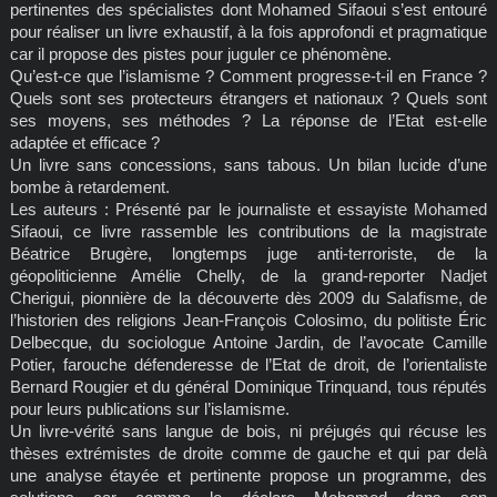
pertinentes des spécialistes dont Mohamed Sifaoui s’est entouré
pour réaliser un livre exhaustif, à la fois approfondi et pragmatique
car il propose des pistes pour juguler ce phénomène.
Qu’est-ce que l’islamisme ? Comment progresse-t-il en France ?
Quels sont ses protecteurs étrangers et nationaux ? Quels sont
ses moyens, ses méthodes ? La réponse de l’Etat est-elle
adaptée et efficace ?
Un livre sans concessions, sans tabous. Un bilan lucide d’une
bombe à retardement.
Les auteurs : Présenté par le journaliste et essayiste Mohamed
Sifaoui, ce livre rassemble les contributions de la magistrate
Béatrice Brugère, longtemps juge anti-terroriste, de la
géopoliticienne Amélie Chelly, de la grand-reporter Nadjet
Cherigui, pionnière de la découverte dès 2009 du Salafisme, de
l’historien des religions Jean-François Colosimo, du politiste Éric
Delbecque, du sociologue Antoine Jardin, de l’avocate Camille
Potier, farouche défenderesse de l’Etat de droit, de l’orientaliste
Bernard Rougier et du général Dominique Trinquand, tous réputés
pour leurs publications sur l’islamisme.
Un livre-vérité sans langue de bois, ni préjugés qui récuse les
thèses extrémistes de droite comme de gauche et qui par delà
une analyse étayée et pertinente propose un programme, des