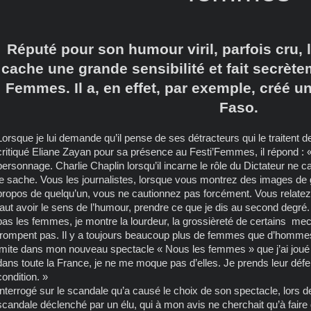
Réputé pour son humour viril, parfois cru, 
cache une grande sensibilité et fait secrè
Femmes. Il a, en effet, par exemple, créé u
Faso.
Lorsque je lui demande qu’il pense de ses détracteurs qui le traitent 
critiqué Eliane Zayan pour sa présence au Festi’Femmes, il répond : 
personnage. Charlie Chaplin lorsqu’il incarne le rôle du Dictateur ne c
je sache. Vous les journalistes, lorsque vous montrez des images de 
propos de quelqu’un, vous ne cautionnez pas forcément. Vous relatez. 
faut avoir le sens de l’humour, prendre ce que je dis au second degré
pas les femmes, je montre la lourdeur, la grossièreté de certains mec
trompent pas. Il y a toujours beaucoup plus de femmes que d’hommes
imite dans mon nouveau spectacle « Nous les femmes » que j’ai joué 
dans toute la France, je ne me moque pas d’elles. Je prends leur défe
condition. »
Interrogé sur le scandale qu’a causé le choix de son spectacle, lors 
scandale déclenché par un élu, qui à mon avis ne cherchait qu’à faire d