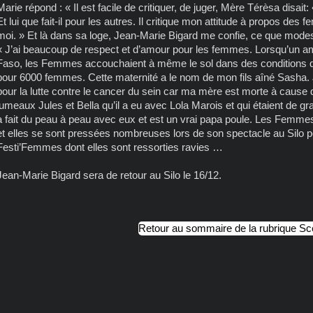
Marie répond : « Il est facile de critiquer, de juger, Mère Térèsa disait: 
Et lui que fait-il pour les autres. Il critique mon attitude à propos des f
moi. » Et là dans sa loge, Jean-Marie Bigard me confie, ce que modeste
« J’ai beaucoup de respect et d’amour pour les femmes. Lorsqu’un a
Faso, les Femmes accouchaient à même le sol dans des conditions dép
pour 6000 femmes. Cette maternité a le nom de mon fils aîné Sasha. J
pour la lutte contre le cancer du sein car ma mère est morte à cause
jumeaux Jules et Bella qu’il a eu avec Lola Marois et qui étaient de
a fait du peau à peau avec eux et est un vrai papa poule. Les Femm
et elles se sont pressées nombreuses lors de son spectacle au Silo po
Festi’Femmes dont elles sont ressorties ravies …
Jean-Marie Bigard sera de retour au Silo le 16/12.
Retour au sommaire de la rubrique S