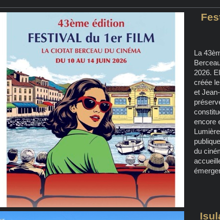
Fes
La 43ème
Berceau 
2026. El
créée l
et Jean-
préserve
constit
encore e
Lumière 
publiqu
du ciné
accueill
émergen
Isul