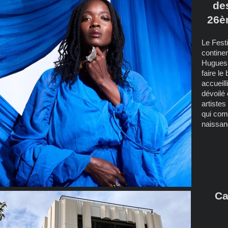
de
26è
Le Fest
continen
Hugues K
faire le
accueill
dévoilé
artiste
qui com
naissan
Ca