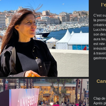
l’
C’est su
la premi
créatric
Lucchina
son des
aura lie
est née 
irrésist
à traver
gastron
Can
Clap de 
Après pl