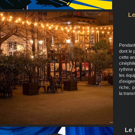
L
Pendant
dont le 
cette an
cinéphil
rythme 
les équi
d’exigen
riche, p
la trans
Le 