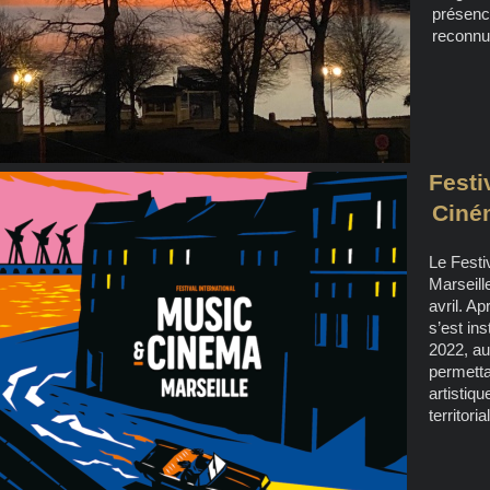
présenc
reconnu
Festi
Ciném
Le Festi
Marseill
avril. A
s’est in
2022, au
permetta
artistiq
territorial