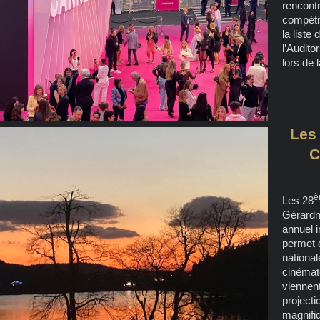
rencontr
compétit
la liste
l’Audito
lors de 
Les
C
è
Les 28
Gérardm
annuel 
permet 
national
cinémat
viennent
projecti
magnifi