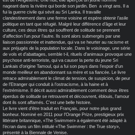
nageant dans la rivière qui borde son jardin. Ben a vingt ans. Il a
fui la guerre civile qui sévit au Sri Lanka. Il travaille
clandestinement dans une ferme voisine et espère obtenir l’asile
politique en tant que réfugié. Malgré leur différence d’âge et leur
culture, ces deux êtres qui souffrent de solitude se prennent
d’affection l’un pour l’autre. Ils sont alors submergés par une
liaison passionnée et inattendue, qui va se heurter au racisme et
aux préjugés de la population locale. Dans le voisinage, une série
de vols et d’abattages, semble t-il, rituels d’animaux provoque une
psychose anti-terroriste, qui va causer la perte du jeune Sri
Lankais d’origine Tamoul, qui a fui son pays dans l’espoir d’un
monde meilleur en abandonnant sa mère et sa fiancée. Le livre
retrace admirablement le climat de tension, de suspicion, de peur
de l’Etranger qui conduit à l’ostracisme, à la haine et à
l’extrémisme. Il décrit aussi admirablement comment deux êtres
éperdus de solitude se retrouvent et découvrent, éblouis, l’amour
dont ils sont affamés. C’est une belle histoire.
Le livre vient d’être traduit en Français, pour notre plus grand
bonheur. Nominé en 2011 pour l’Orange Prize, prestigieux prix
littéraire britannique, «The Swimmer» a également été adapté à
l’écran dans un film intitulé «The Swimmer : the True story»,
présenté à la Biennale de Venise.