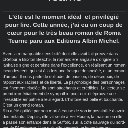
L’été est le moment idéal et privilégié
pour lire. Cette année, j’ai eu un coup de
cœur pour le très beau roman de Roma
Tearne paru aux Editions Albin Michel.
Avec la remarquable sensibilité dont elle avait fait preuve dans
«Retour à Brixton Beach», la romancière anglaise d’origine Sri
lankaise signe et persiste dans l’excellence, en réalisant un roman
incandescent, qui est à la fois une fresque de société, et un roman
d’amour. Il nous parle de solitude, de passion, de désespoir, de
rapport aux racines et de liberté. La psychologie des personnages
est finement ciselée. Ils sont attachants et crédibles. Le lecteur se
prend immédiatement de sympathie pour eux et éprouve une
irrésistible empathie à leur égard. L’histoire est belle et touchante.
C’est un grand roman.
Ria a été quittée par son mari à cause de son impossibilité à avoir
des enfants. Depuis, elle vit seule à Eel House, la maison où elle
a passé son enfance dans le Suffolk, sur la côte sauvage du nord-
est de l’Angleterre. Une nuit, elle aperçoit un jeune homme