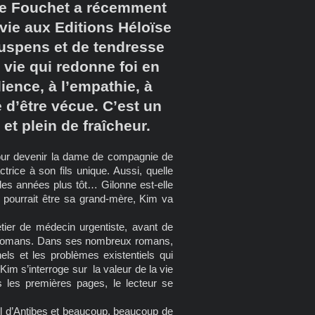
ine Fouchet a récemment
vie aux Editions Héloïse
uspens et de tendresse
 vie qui redonne foi en
lience, à l’empathie, à
e d’être vécue. C’est un
t plein de fraîcheur.
our devenir la dame de compagnie de
trice à son fils unique. Aussi, quelle
 des années plus tôt… Gilonne est-elle
i pourrait être sa grand-mère, Kim va
tier de médecin urgentiste, avant de
eize romans. Dans ses nombreux romans,
els et les problèmes existentiels qui
im s’interroge sur la valeur de la vie
ès les premières pages, le lecteur se
il d’Antibes et beaucoup, beaucoup de