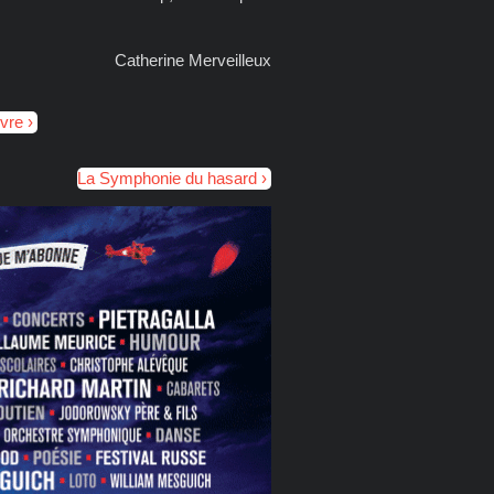
Catherine Merveilleux
ivre
La Symphonie du hasard