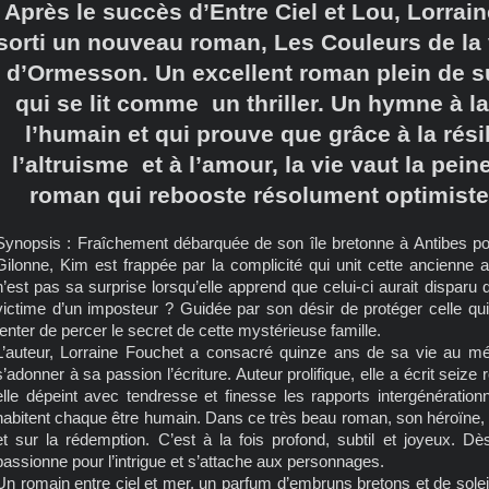
Après le succès d’Entre Ciel et Lou, Lorra
sorti un nouveau roman, Les Couleurs de la 
d’Ormesson. Un excellent roman plein de s
qui se lit comme un thriller. Un hymne à la
l’humain et qui prouve que grâce à la rési
l’altruisme et à l’amour, la vie vaut la pein
roman qui rebooste résolument optimiste e
Synopsis : Fraîchement débarquée de son île bretonne à Antibes p
Gilonne, Kim est frappée par la complicité qui unit cette ancienne ac
n’est pas sa surprise lorsqu’elle apprend que celui-ci aurait disparu
victime d’un imposteur ? Guidée par son désir de protéger celle qu
tenter de percer le secret de cette mystérieuse famille.
L’auteur, Lorraine Fouchet a consacré quinze ans de sa vie au mé
s’adonner à sa passion l’écriture. Auteur prolifique, elle a écrit s
elle dépeint avec tendresse et finesse les rapports intergénérationn
habitent chaque être humain. Dans ce très beau roman, son héroïne, K
et sur la rédemption. C’est à la fois profond, subtil et joyeux. D
passionne pour l’intrigue et s’attache aux personnages.
Un romain entre ciel et mer, un parfum d’embruns bretons et de sole