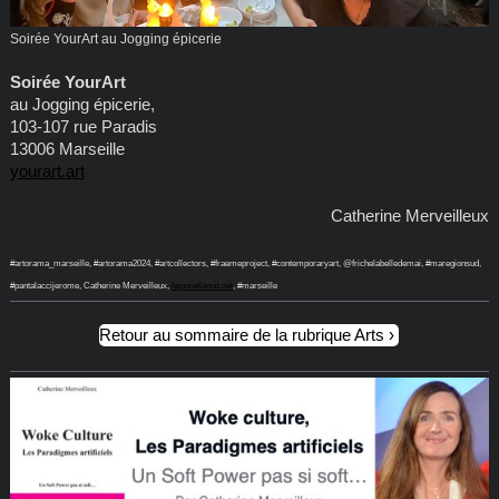
Soirée YourArt au Jogging épicerie
Soirée YourArt
au Jogging épicerie,
103-107 rue Paradis
13006 Marseille
yourart.art
Catherine Merveilleux
#artorama_marseille, #artorama2024, #artcollectors, #fraemeproject, #contemporaryart, @frichelabelledemai, #maregionsud,
#pantalaccijerome, Catherine Merveilleux,
lejouretlanuit.net
, #marseille
Retour au sommaire de la rubrique Arts