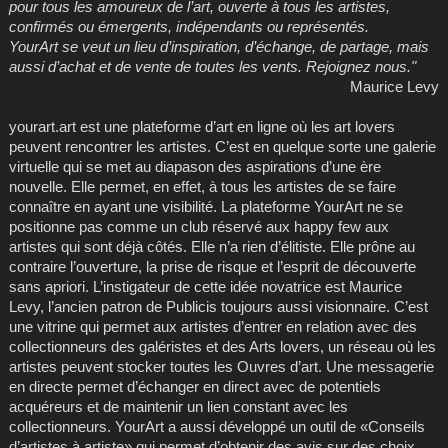
pour tous les amoureux de l’art, ouverte à tous les artistes,
confirmés ou émergents, indépendants ou représentés.
YourArt se veut un lieu d’inspiration, d’échange, de partage, mais
aussi d’achat et de vente de toutes les vents. Rejoignez nous."
Maurice Levy
yourart.art est une plateforme d’art en ligne où les art lovers
peuvent rencontrer les artistes. C’est en quelque sorte une galerie
virtuelle qui se met au diapason des aspirations d’une ère
nouvelle. Elle permet, en effet, à tous les artistes de se faire
connaître en ayant une visibilité. La plateforme YourArt ne se
positionne pas comme un club réservé aux happy few aux
artistes qui sont déjà côtés. Elle n’a rien d’élitiste. Elle prône au
contraire l’ouverture, la prise de risque et l’esprit de découverte
sans apriori. L’instigateur de cette idée novatrice est Maurice
Levy, l’ancien patron de Publicis toujours aussi visionnaire. C’est
une vitrine qui permet aux artistes d’entrer en relation avec des
collectionneurs des galéristes et des Arts lovers, un réseau où les
artistes peuvent stocker toutes les Ouvres d’art. Une messagerie
en directe permet d’échanger en direct avec de potentiels
acquéreurs et de maintenir un lien constant avec les
collectionneurs. YourArt a aussi développé un outil de «Conseils
d’artistes à artiste» qui permet d’obtenir des avis sur des choix