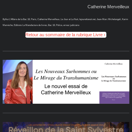
Catherine Merveilleux
Bylka L’Affaire de la Bac 18, Paris, Catherine Merveilleux, Le Jour et La Nuit, lejouretlanuit.net, Jean-Marc Michelangeli, Karim
Mamèche, Editions La Manufacture de livres, Bac 18, Police, erreur judiciaire
Retour au sommaire de la rubrique Livre