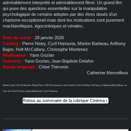
admirablement interprété et admirablement filmé. Un grand film
qui pose des questions essentielles sur la manipulation
psychologique de certains adeptes par des êtres doués d’un
charisme exceptionnel mais dont les motivations sont purement
machiavéliques, égocentriques et vénales.
Date de sortie :
28 janvier 2026
Casting :
Pierre Niney, Cyril Hanouna, Marion Barbeau, Anthony
Bajon, Holt McCallany, Christophe Montenez
Réalisateur :
Yann Gozlan
Scénario :
Yann Gozlan, Jean-Baptiste Delafon
Bande originale :
Chloé Thévenin
Catherine Merveilleux
Studio Canal, Wy Production, Nient Films, M6 FilmsGourou, Yann Gozlan, Pierre NiNey, Unifrance, Catherine Merveilleux, Le
Jour et La Nuit Presse, lejouretlanuit.net, Cyril Hanouna
Retour au sommaire de la rubrique Cinéma