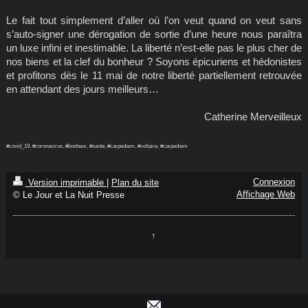
Le fait tout simplement d’aller où l’on veut quand on veut sans
s’auto-signer une dérogation de sortie d’une heure nous paraîtra
un luxe infini et inestimable. La liberté n’est-elle pas le plus cher de
nos biens et la clef du bonheur ? Soyons épicuriens et hédonistes
et profitons dès le 11 mai de notre liberté partiellement retrouvée
en attendant des jours meilleurs…
Catherine Merveilleux
#covid_19, #coronavirus, #bonheur, #santé, #carpediem, #voltaire, #carpediem
Connexion
Version imprimable
|
Plan du site
Affichage Web
© Le Jour et La Nuit Presse
↑