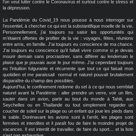
l’on veut lutter contre le Coronavirus et surtout contre le stress et
la dépression.
La Pandémie du Covid_19 nous pousse à nous interroger sur
l’essentiel, à chercher ce qui est la substantifique moelle de la vie.
Personnellement, j’ai toujours su saisir les opportunités qui
m’étaient offertes de profiter de la vie : voyages, fêtes, réunions
entre amis, en famille. J’ai toujours eu conscience de ma chance.
J’ai toujours eu conscience qu’il fallait vivre comme si je devais
mourir demain sans procrastiner, sans différer au lendemain le
plaisir que je pouvais avoir le jour même. J’ai cependant toujours
eu l’intuition fulgurante et récurrente que tout ce qui faisait mon
quotidien et me paraissait normal et naturel pouvait brutalement
disparaître du champ des possibles.
Aujourd’hui, le confinement redonne du sel à ce qui nous semblait
naturel avant la Pandémie : aller prendre un verre, voir un film,
sauter dans un avion, partir au bout du monde à Tahiti, aux
Seychelles ou en Thaïlande ou tout simplement regarder un
coucher de soleil sur la plage ou un enfant qui joue les pieds dans
le sable. Dorénavant les avions sont à l’arrêt, les plages sont
fermées et interdites et il paraît fou de faire le moindre projet de
vacances. Il est interdit de travailler, de faire du sport… et la liste
n’est pas exhaustive.