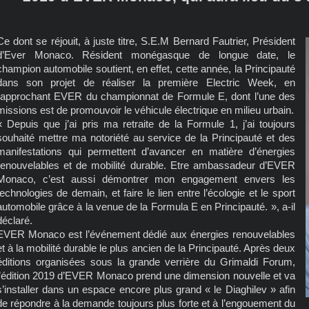
Ce dont se réjouit, à juste titre, S.E.M Bernard Fautrier, Président
d’Ever Monaco. Résident monégasque de longue date, le
champion automobile soutient, en effet, cette année, la Principauté
dans son projet de réaliser la première Electric Week, en
rapprochant EVER du championnat de Formule E, dont l’une des
missions est de promouvoir le véhicule électrique en milieu urbain.
« Depuis que j’ai pris ma retraite de la Formule 1, j’ai toujours
souhaité mettre ma notoriété au service de la Principauté et des
manifestations qui permettent d’avancer en matière d’énergies
renouvelables et de mobilité durable. Etre ambassadeur d’EVER
Monaco, c’est aussi démontrer mon engagement envers les
technologies de demain, et faire le lien entre l’écologie et le sport
automobile grâce à la venue de la Formula E en Principauté. », a-il
déclaré.
EVER Monaco est l’événement dédié aux énergies renouvelables
et à la mobilité durable le plus ancien de la Principauté. Après deux
éditions organisées sous la grande verrière du Grimaldi Forum,
l’édition 2019 d’EVER Monaco prend une dimension nouvelle et va
s’installer dans un espace encore plus grand « le Diaghilev » afin
de répondre à la demande toujours plus forte et à l’engouement du