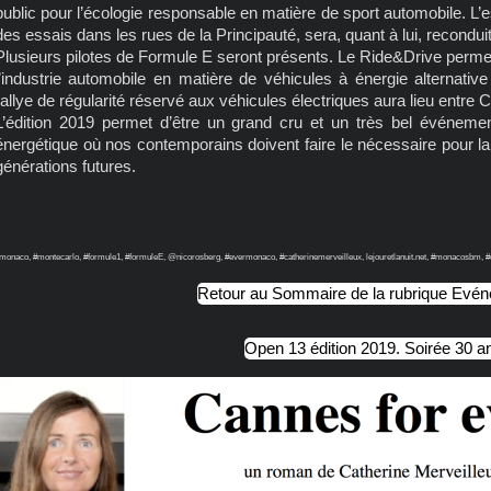
public pour l’écologie responsable en matière de sport automobile. L’
des essais dans les rues de la Principauté, sera, quant à lui, reconduit
Plusieurs pilotes de Formule E seront présents. Le Ride&Drive permet
l’industrie automobile en matière de véhicules à énergie alternative
rallye de régularité réservé aux véhicules électriques aura lieu entr
L’édition 2019 permet d’être un grand cru et un très bel événeme
énergétique où nos contemporains doivent faire le nécessaire pour la
générations futures.
monaco, #montecarlo, #formule1, #formuleE, @nicorosberg, #evermonaco, #catherinemerveilleux, lejouretlanuit.net, #monacosbm, #
Retour au Sommaire de la rubrique Evé
Open 13 édition 2019. Soirée 30 a