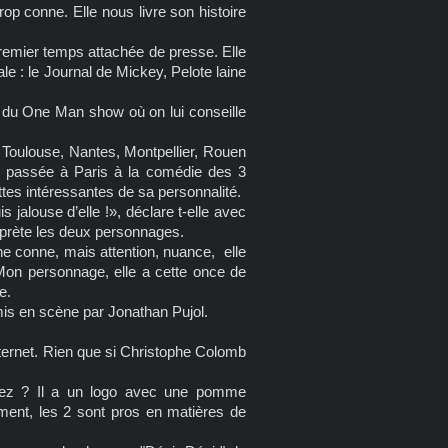
trop conne. Elle nous livre son histoire
remier temps attachée de presse. Elle
ale : le Journal de Mickey, Pelote laine
ole du One Man show où on lui conseille
, Toulouse, Nantes, Montpellier, Rouen
si passée à Paris à la comédie des 3
tes intéressantes de sa personnalité.
s jalouse d’elle !», déclare t-elle avec
rprète les deux personnages.
e conne, mais attention, nuance, elle
Mon personnage, elle a cette once de
e.
mis en scène par Jonathan Pujol.
 Internet. Rien que si Christophe Colomb
ssez ? Il a un logo avec une pomme
ment, les 2 sont pros en matières de