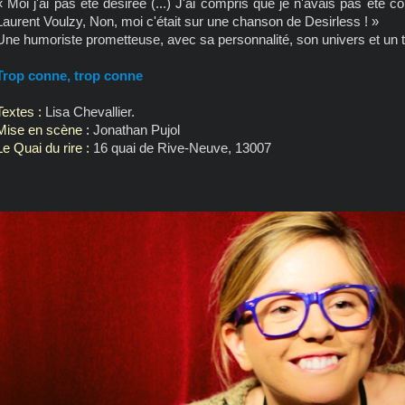
« Moi j'ai pas été désirée (...) J'ai compris que je n'avais pas été 
Laurent Voulzy, Non, moi c'était sur une chanson de Desirless ! »
Une humoriste prometteuse, avec sa personnalité, son univers et un 
Trop conne, trop conne
Textes :
Lisa Chevallier.
Mise en scène :
Jonathan Pujol
Le Quai du rire :
16 quai de Rive-Neuve, 13007