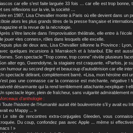
fiascos car elle s’est faite larguée 33 fois … car elle est trop bonne, 
et ses réflexions sur la vie, la société …
Née en 1987, Lisa Chevallier monte à Paris où elle devient dans un p
côtoie alors les plus grands titres de la presse française et internation
magazine et la revue de la nécrologie.
Après s’être lancée dans l’improvisation théâtrale, elle entre à l’éc
de jouer «les connes», rôles dans lesquels elle excelle.
Depuis plus de deux ans, Lisa Chevallier sillonne la Province : Lyon
avec quelques incursions à Marrakech et à Istanbul. Elle est aus
Bornes. Son spectacle "Trop conne, trop conne" révèle plusieurs facet
Son alter ego, Gwendolyne, la stagiaire est craquante. «Parfois, je sui
son humour au second degré et beaucoup d’autodérision car elle inte
Un spectacle délirant, complètement barré. «Lisa, mon héroïne est un
n’est pas une connasse car la connasse est méchante, négative ! 
naïveté désarmante qui la rend terriblement attachante.»explique- t-ell
Un spectacle léger, plein de fraîcheur, sans vulgarité admirablement 
Morceaux d’anthologie :
« Toute l'histoire de l'Humanité aurait été bouleversée s’il y avait eu
avait eu Mappy ... »
« Le site de rencontres extra-conjugales Gleeden, vous connai
croquée. Du coup, confondez pas avec Apple ... même si effective
macs ! »