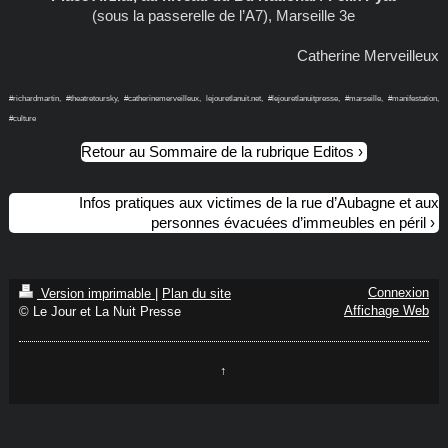
(sous la passerelle de l’A7), Marseille 3e
Catherine Merveilleux
#richardmartin, #theatretoursky, #catherinemerveilleux, lejouretlanuit.net, #lejouretlanuitpresse, #marseille, #manifestation,
#culture
Retour au Sommaire de la rubrique Editos
Infos pratiques aux victimes de la rue d’Aubagne et aux
personnes évacuées d’immeubles en péril
Connexion
Version imprimable
|
Plan du site
Affichage Web
© Le Jour et La Nuit Presse
↑