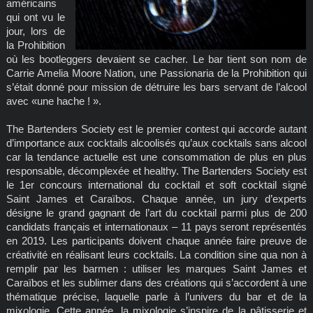
américains
qui ont vu le
jour, lors de
la Prohibition
où les bootleggers devaient se cacher. Le bar tient son nom de
Carrie Amelia Moore Nation, une Passionaria de la Prohibition qui
s’était donné pour mission de détruire les bars servant de l’alcool
avec «une hache ! ».
The Bartenders Society est le premier contest qui accorde autant
d’importance aux cocktails alcoolisés qu’aux cocktails sans alcool
car la tendance actuelle est une consommation de plus en plus
responsable, décomplexée et healthy. The Bartenders Society est
le 1er concours international du cocktail et soft cocktail signé
Saint James et Caraïbos. Chaque année, un jury d’experts
désigne le grand gagnant de l’art du cocktail parmi plus de 200
candidats français et internationaux – 11 pays seront représentés
en 2019. Les participants doivent chaque année faire preuve de
créativité en réalisant leurs cocktails. La condition sine qua non à
remplir par les barmen : utiliser les marques Saint James et
Caraïbos et les sublimer dans des créations qui s’accordent à une
thématique précise, laquelle parle à l’univers du bar et de la
mixologie. Cette année, la mixologie s’inspire de la pâtisserie et