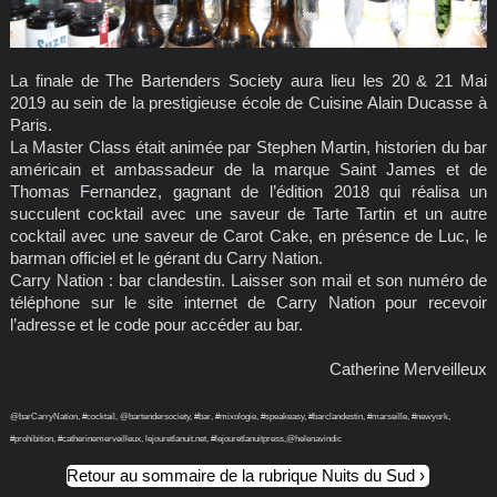
La finale de The Bartenders Society aura lieu les 20 & 21 Mai
2019 au sein de la prestigieuse école de Cuisine Alain Ducasse à
Paris.
La Master Class était animée par Stephen Martin, historien du bar
américain et ambassadeur de la marque Saint James et de
Thomas Fernandez, gagnant de l’édition 2018 qui réalisa un
succulent cocktail avec une saveur de Tarte Tartin et un autre
cocktail avec une saveur de Carot Cake, en présence de Luc, le
barman officiel et le gérant du Carry Nation.
Carry Nation : bar clandestin. Laisser son mail et son numéro de
téléphone sur le site internet de Carry Nation pour recevoir
l’adresse et le code pour accéder au bar.
Catherine Merveilleux
@barCarryNation, #cocktail, @bartendersociety, #bar, #mixologie, #speakeasy, #barclandestin, #marseille, #newyork,
#prohibition, #catherinemerveilleux, lejouretlanuit.net, #lejouretlanuitpress,@helenavindic
Retour au sommaire de la rubrique Nuits du Sud