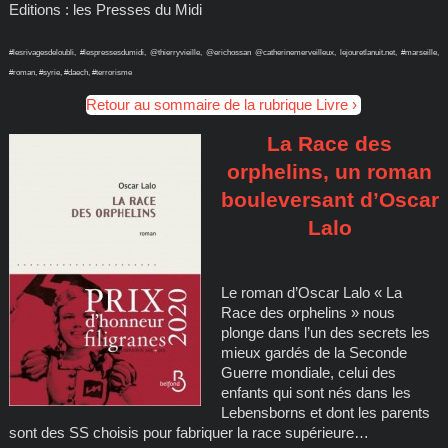
Editions : les Presses du Midi
#lesrivagesdeloubli, #lespressesdumidi, @thierryvieille, @erichossan @catherinemerveilleux, lejouretlanuit.net, #marseille,
#roman, #syrie, #daech, #terrorisme
Retour au sommaire de la rubrique Livre
La Race des
orphelins, un roman
bouleversant d’Oscar
Lalo
Le roman d’Oscar Lalo « La
Race des orphelins » nous
plonge dans l’un des secrets les
mieux gardés de la Seconde
Guerre mondiale, celui des
enfants qui sont nés dans les
Lebensborns et dont les parents
sont des SS choisis pour fabriquer la race supérieure…