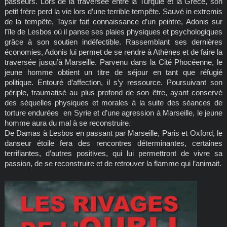
passeurs. Lors de la traversée entre la Turquie et la Grèce, son
petit frère perd la vie lors d’une terrible tempête. Sauvé in extremis
de la tempête, Taysir fait connaissance d’un peintre, Adonis sur
l’île de Lesbos où il panse ses plaies physiques et psychologiques
grâce à son soutien indéfectible. Rassemblant ses dernières
économies, Adonis lui permet de se rendre à Athènes et de faire la
traversée jusqu’à Marseille. Parvenu dans la Cité Phocéenne, le
jeune homme obtient un titre de séjour en tant que réfugié
politique. Entouré d’affection, il s’y ressource. Poursuivant son
périple, traumatisé au plus profond de son être, ayant conservé
des séquelles physiques et morales à la suite des séances de
torture endurées en Syrie et d’une agression à Marseille, le jeune
homme aura du mal à se reconstruire.
De Damas à Lesbos en passant par Marseille, Paris et Oxford, le
danseur étoile fera des rencontres déterminantes, certaines
terrifiantes, d’autres positives, qui lui permettront de vivre sa
passion, de se reconstruire et de retrouver la flamme qui l’animait.