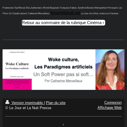
Finalement, Kad Merad, Elsa Zylberstein, Michel Boujenah, Françoise Fabian, Sandrine Bonaire Metropolitan Filmexport, Les
lejouretlanuit.net
Films 13, Claude Lelouch, Catherine Merveilleux,
, Le Jour et La Nuit, cinéma Le Cézanne
Retour au sommaire de la rubrique Cinéma
Connexion
Version imprimable
|
Plan du site
Affichage Web
© Le Jour et La Nuit Presse
↑