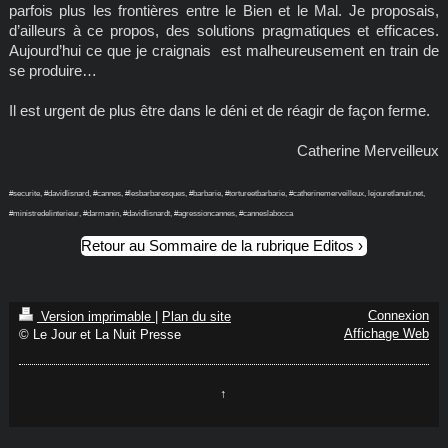
parfois plus les frontières entre le Bien et le Mal. Je proposais,
d’ailleurs à ce propos, des solutions pragmatiques et efficaces.
Aujourd’hui ce que je craignais est malheureusement en train de
se produire…
Il est urgent de plus être dans le déni et de réagir de façon ferme.
Catherine Merveilleux
#securite, #davidlisnard, #cannes, #lesbarbaresques, #barbarie, #tortureetbarbarie, #catherinemerveilleux, lejouretlanuit.net,
#ministredelinterieur, #darmanin, #davidlisnardt, #agressioncannes, #canneslabocca
Retour au Sommaire de la rubrique Editos
Connexion
Version imprimable
|
Plan du site
Affichage Web
© Le Jour et La Nuit Presse
↑