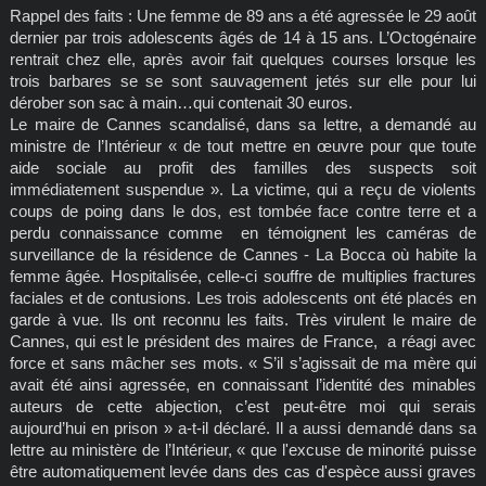
Rappel des faits : Une femme de 89 ans a été agressée le 29 août
dernier par trois adolescents âgés de 14 à 15 ans. L’Octogénaire
rentrait chez elle, après avoir fait quelques courses lorsque les
trois barbares se se sont sauvagement jetés sur elle pour lui
dérober son sac à main…qui contenait 30 euros.
Le maire de Cannes scandalisé, dans sa lettre, a demandé au
ministre de l’Intérieur « de tout mettre en œuvre pour que toute
aide sociale au profit des familles des suspects soit
immédiatement suspendue ». La victime, qui a reçu de violents
coups de poing dans le dos, est tombée face contre terre et a
perdu connaissance comme en témoignent les caméras de
surveillance de la résidence de Cannes - La Bocca où habite la
femme âgée. Hospitalisée, celle-ci souffre de multiplies fractures
faciales et de contusions. Les trois adolescents ont été placés en
garde à vue. Ils ont reconnu les faits. Très virulent le maire de
Cannes, qui est le président des maires de France, a réagi avec
force et sans mâcher ses mots. « S’il s’agissait de ma mère qui
avait été ainsi agressée, en connaissant l’identité des minables
auteurs de cette abjection, c’est peut-être moi qui serais
aujourd’hui en prison » a-t-il déclaré. Il a aussi demandé dans sa
lettre au ministère de l’Intérieur, « que l'excuse de minorité puisse
être automatiquement levée dans des cas d'espèce aussi graves