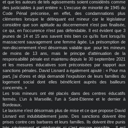
et que les auteurs de tels agissements soient considérés comme
des justiciables à part entière ». L’excuse de minorité de 1945 du
Code Pénal préconise, en effet, des condamnations plus
clémentes lorsque le délinquant est mineur car le législateur
considère que son aptitude au discernement n’est pas finalisée,
ce qui, en l’occurence n’est pas défendable. Il est évident que 3
jeunes de 14 et 15 ans savent très bien ce qu’ils font lorsqu’ils
massacrent sauvagement une femme âgée. La présomption de
non-discernement n’est désormais valable que pour les mineurs
de moins de 13 ans, mais le principe d’atténuation de la
responsabilité pénale est maintenu depuis le 30 septembre 2021
et les mesures éducatives sont préconisées par rapport aux
sanctions pénales. David Lisnard a également ajouté : « Pour ma
part, j’ai d’ores et déjà demandé l’expulsion de leurs familles du
logement social dont elles bénéficient auprès des bailleurs
concernés. »
Les trois mineurs ont été placés dans des centres éducatifs
fermés. L’un à Marseille, l’un à Saint-Etienne et le dernier à
Bordeaux.
Le laxisme n’est désormais plus de mise et ce que propose David
Lisnard est indubitablement juste. Des sanctions doivent être
prises contre ces barbares et leurs familles. Ils doivent être punis
très sévèrement et rééduqués si c’est encore possible… Il est