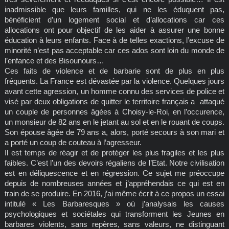
inadmissible que leurs familles, qui ne les éduquent pas,
bénéficient d’un logement social et d’allocations car ces
allocations ont pour objectif de les aider à assurer une bonne
éducation à leurs enfants. Face à de telles exactions, l’excuse de
minorité n’est pas acceptable car ces ados sont loin du monde de
l’enfance et des Bisounours…
Ces faits de violence et de barbarie sont de plus en plus
fréquents. La France est dévastée par la violence. Quelques jours
avant cette agression, un homme connu des services de police et
visé par deux obligations de quitter le territoire français a attaqué
un couple de personnes âgées à Choisy-le-Roi, en l’occurence,
un monsieur de 82 ans en le jetant au sol et en le rouant de coups.
Son épouse âgée de 79 ans a, alors, porté secours à son mari et
a porté un coup de couteau à l’agresseur.
Il est temps de réagir et de protéger les plus fragiles et les plus
faibles. C’est l’un des devoirs régaliens de l’Etat. Notre civilisation
est en déliquescence et en régression. Ce sujet me préoccupe
depuis de nombreuses années et j’appréhendais ce qui est en
train de se produire. En 2016, j’ai même écrit à ce propos un essai
intitulé « Les Barbaresques » où j’analysais les causes
psychologiques et sociétales qui transforment les Jeunes en
barbares violents, sans repères, sans valeurs, ne distinguant