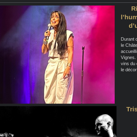
R
l’hu
d’
Durant d
le Châte
accueill
Vignes. 
vins du
le décor
Tri