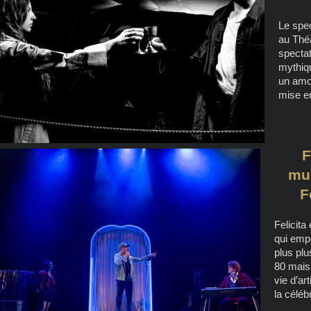
Le spec
au Théâ
spectat
mythiqu
un amou
mise en
F
mus
F
Felicita
qui empo
plus pl
80 mais 
vie d’art
la célébr