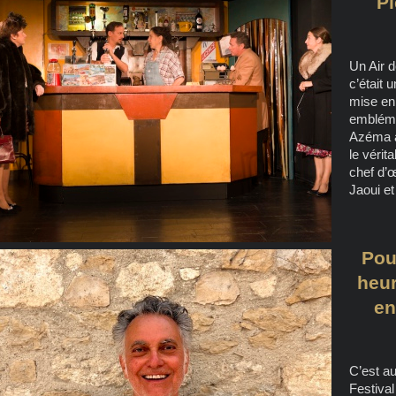
Pi
Un Air d
c’était 
mise en
emblémat
Azéma a 
le vérit
chef d’œ
Jaoui et
Pou
heur
en
C’est a
Festival