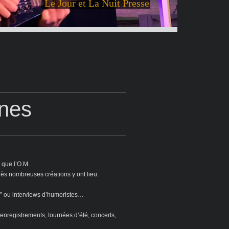
Le Jour et La Nuit Presse
ènes
 que l’O.M.
très nombreuses créations y ont lieu.
up” ou interviews d’humoristes…
’enregistrements, tournées d’été, concerts,