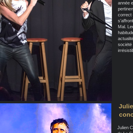
année e
pertinen
correct
s’affro
Mal. Le
habitude
actualit
société
irrésisti
Juli
conc
Julien C