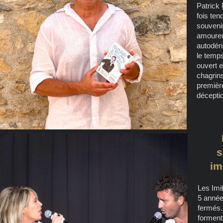
Patrick
fois ten
souveni
amoureu
autodéri
le temps
ouvert e
chagrin
premièr
décepti
s
im
Les Imi
5 année
fermés.
forment