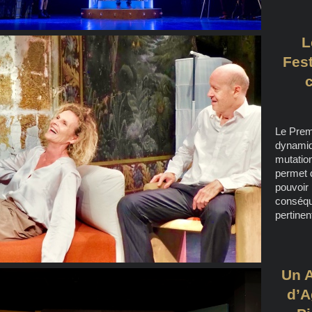
L
Fest
Le Prem
dynamiqu
mutatio
permet 
pouvoir 
conséqu
pertinen
Un A
d’A