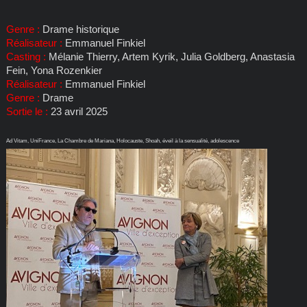
Genre :
Drame historique
Réalisateur :
Emmanuel Finkiel
Casting :
Mélanie Thierry, Artem Kyrik, Julia Goldberg, Anastasia
Fein, Yona Rozenkier
Réalisateur :
Emmanuel Finkiel
Genre :
Drame
Sortie le :
23 avril 2025
Ad Vitam, UniFrance, La Chambre de Mariana, Holocauste, Shoah, éveil à la sensualité, adolescence