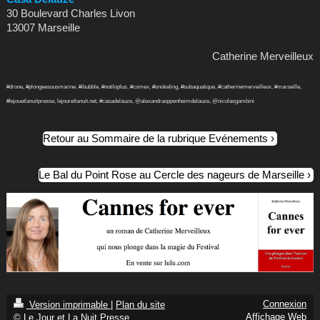
30 Boulevard Charles Livon
13007 Marseille
Catherine Merveilleux
#drone, #plongeesousmarine. #ibubble, #notiloplus, #comex, #snokeling, #subaquatique, #catherinemerveilleux, #marseille,
#lejouetlanuitpresse, lejouretlanuit.net, #casadelauze, @alexandraoppenheimdelauze, @nicolasgambini
Retour au Sommaire de la rubrique Evénements
Le Bal du Point Rose au Cercle des nageurs de Marseille
Connexion
Version imprimable
|
Plan du site
Affichage Web
© Le Jour et La Nuit Presse