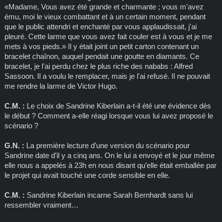
«Madame, Vous avez été grande et charmante ; vous m'avez
ému, moi le vieux combattant et à un certain moment, pendant
que le public attendri et enchanté par vous applaudissait, j'ai
pleuré. Cette larme que vous avez fait couler est à vous et je me
mets à vos pieds.» Il y était joint un petit carton contenant un
bracelet chaînon, auquel pendait une goutte en diamants. Ce
bracelet, je l'ai perdu chez le plus riche des nababs : Alfred
Sassoon. Il a voulu le remplacer, mais je l'ai refusé. Il ne pouvait
me rendre la larme de Victor Hugo.
C.M. :
Le choix de Sandrine Kiberlain a-t-il été une évidence dès
le début ? Comment a-elle réagi lorsque vous lui avez proposé le
scénario ?
G.N. :
La première lecture d’une version du scénario pour
Sandrine date d’il y a cinq ans. On le lui a envoyé et le jour même
elle nous a appelés à 23h en nous disant qu’elle était emballée par
le projet qui avait touché une corde sensible en elle.
C.M. :
Sandrine Kiberlain incarne Sarah Bernhardt sans lui
ressembler vraiment…