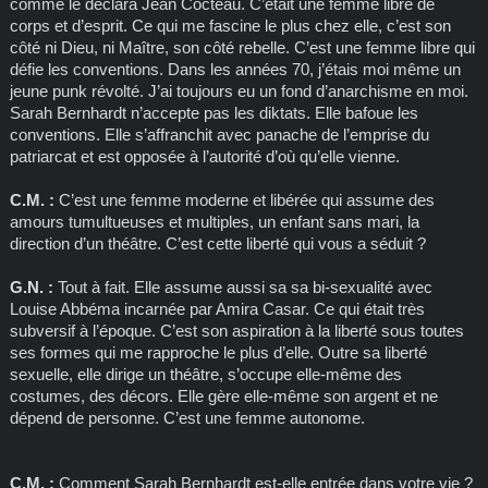
comme le déclara Jean Cocteau. C’était une femme libre de
corps et d’esprit. Ce qui me fascine le plus chez elle, c’est son
côté ni Dieu, ni Maître, son côté rebelle. C’est une femme libre qui
défie les conventions. Dans les années 70, j’étais moi même un
jeune punk révolté. J’ai toujours eu un fond d’anarchisme en moi.
Sarah Bernhardt n’accepte pas les diktats. Elle bafoue les
conventions. Elle s’affranchit avec panache de l’emprise du
patriarcat et est opposée à l’autorité d’où qu’elle vienne.
C.M. :
C’est une femme moderne et libérée qui assume des
amours tumultueuses et multiples, un enfant sans mari, la
direction d’un théâtre. C’est cette liberté qui vous a séduit ?
G.N. :
Tout à fait. Elle assume aussi sa sa bi-sexualité avec
Louise Abbéma incarnée par Amira Casar. Ce qui était très
subversif à l’époque. C’est son aspiration à la liberté sous toutes
ses formes qui me rapproche le plus d’elle. Outre sa liberté
sexuelle, elle dirige un théâtre, s’occupe elle-même des
costumes, des décors. Elle gère elle-même son argent et ne
dépend de personne. C’est une femme autonome.
C.M. :
Comment Sarah Bernhardt est-elle entrée dans votre vie ?