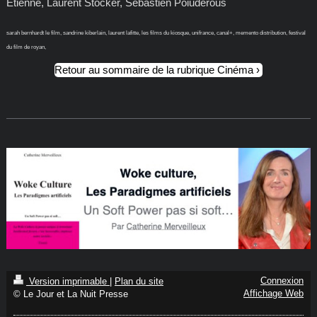
Etienne, Laurent Stocker, Sébastien Poiuderous
sarah bernhardt le film, sandrine kiberlain, laurent lafitte, les films du kiosque, unifrance, canal+, memento distribution, festival
du film de royan,
Retour au sommaire de la rubrique Cinéma
Connexion
Version imprimable
|
Plan du site
Affichage Web
© Le Jour et La Nuit Presse