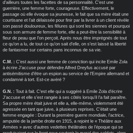
d’ailleurs toutes les facettes de sa personnalité. C’est une
guerrière, une femme forte, courageuse. Effectivement, le
passage où elle évoque sa jeunesse, le fait que sa mère était une
courtisane et l’ait délaissée pour finir par la livrer à un client révèle
son passé douloureux, les fêlures qui sont les siennes et pourquoi
sous son armure de femme forte, elle a peut-être la sensibilité à
fleur de peau que l’on perçoit. Après nous être imprégnés de tout
ce qu’on a lu, de tout ce qu’on sait d’elle, on s’est laissé la liberté
de fantasmer sur certains pans
inconnus
de sa vie.
C.M. :
C’est aussi une femme de conviction qui incite Emile Zola
à écrire J’accuse pour défendre Alfred Dreyfus accusé par
antisémitisme d’être un espion au service de l’Empire allemand et
condamné à tort. Est-ce avéré ?
G.N. :
Tout à fait. C’est elle qui a suggéré à Emile Zola d’écrire
J’accuse et elle s’est rangée à ses côtés lorsqu’il l’a fait paraître.
Sa propre mère était juive et elle a, elle-même, violemment été
agressée en tant que juive, à plusieurs reprises. C’était une
femme engagée : Durant la première guerre mondiale, l’actrice,
amputée de la jambe droite en 1915, a rejoint le « Théâtre aux
Armées » avec d’autres vedettes théâtrales de l’époque qui se
produisaient sur le front pour soutenir le moral des soldats, alors