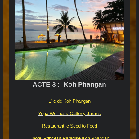
ACTE 3 : Koh Phangan
L’ile de Koh Phangan
Yoga Wellness-Catteriy Jarans
Restaurant le Seed to Feed
L’hôtel Princess Paradise
Koh Phangan