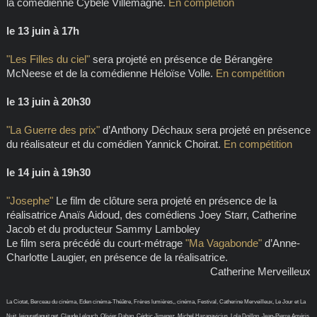
la comédienne Cybèle Villemagne.
En complétion
le 13 juin à 17h
"Les Filles du ciel"
sera projeté en présence de Bérangère
McNeese et de la comédienne Héloïse Volle.
En compétition
le 13 juin à 20h30
"La Guerre des prix"
d’Anthony Déchaux sera projeté en présence
du réalisateur et du comédien Yannick Choirat.
En compétition
le 14 juin à 19h30
"Josephe"
Le film de clôture sera projeté en présence de la
réalisatrice Anaïs Aidoud, des comédiens Joey Starr, Catherine
Jacob et du producteur Sammy Lamboley
Le film sera précédé du court-métrage
"Ma Vagabonde"
d’Anne-
Charlotte Laugier, en présence de la réalisatrice.
Catherine Merveilleux
La Ciotat, Berceau du cinéma, Eden cinéma-Théâtre, Frères lumières,, cinéma, Festival, Catherine Merveilleux, Le Jour et La
Nuit, lejouretlanuit.net, Claude Lelouch, Olivier Dahan, Cédric Jimenez, Michel Hazanavicius, Lola Doillon, Jean-Pierre Améris,