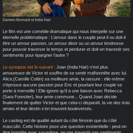
Damien Bonnard et India Hair
Le film est une comédie dramatique qui nous interpelle sur une
éternelle problématique : L’amour dans le couple peut-il ou doit-il
être un amour passion, un amour désir ou un amour tendresse
pour pouvoir traverser le temps et perdurer et doit-on travestir ses
sentiments pour épargner l’autre ?
Le synopsis est le suivant :
Joan (India Hair) n'est plus
amoureuse de Victor et souffre de se sentir malhonnête avec lui.
Alice,(Camille Cottin) sa meilleure amie, la rassure : elle-même
n’éprouve aucune passion pour Eric et pourtant leur couple se
porte à merveille ! Elle ignore qu’il a une liaison avec Rebecca
(Sara Forestier), leur amie commune... Quand Joan décide
finalement de quitter Victor et que celui-ci disparaît, la vie des trois
amies et leur destin s’en trouvent bouleversés.
Le casting est de qualité autant du côté féminin que du côté
masculin. Cette histoire pose une question existentielle : peut-on
être honnête avec soi-même, ne pas travestir ses sentiments,