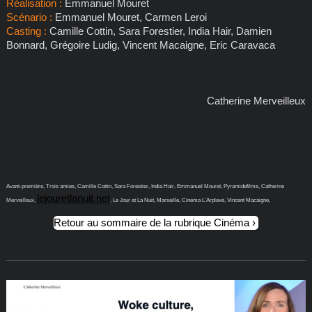
Réalisation :
Emmanuel Mouret
Scénario :
Emmanuel Mouret, Carmen Leroi
Casting :
Camille Cottin, Sara Forestier, India Hair, Damien
Bonnard, Grégoire Ludig, Vincent Macaigne, Eric Caravaca
Catherine Merveilleux
Avant-première, Trois amies, Camille Cottin, Sara Forestier, India Hair, Emmanuel Mouret, Pyramidefilms, Catherine
lejouretlanuit.net
Merveilleux,
, Le Jour et La Nuit, Marseille, Cinema L’Arplexe, Vincent Macaigne,
Retour au sommaire de la rubrique Cinéma