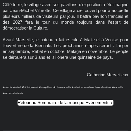
Côté terre, le village avec ses pavillons d’exposition a été imaginé
par Jean-Michel Vilmotte. Ce village à ciel ouvert pourra accueillir
plusieurs milliers de visiteurs par jour. Il battra pavillon français et
dès 2027 fera le tour du monde toujours dans l’esprit de
démocratiser la Culture.
Avant Marseille, le bateau a fait escale à Malte et à Venise pour
l’ouverture de la Biennale. Les prochaines étapes seront : Tanger
en septembre, Rabat en octobre, Malaga en novembre. Le périple
se déroulera sur 3 ans et sillonera une quinzaine de pays.
Catherine Merveilleux
#artexplorafestival, #frédéricjousset, #brunojulliard, #culturemarseille, #catherinemerveilleux, lejouretlanuit.net, #marseille,
#jeanmichelwilmotte
Retour au Sommaire de la rubrique Evénements