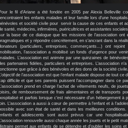
Pour le fil d’Ariane a été fondée en 2005 par Alexia Belleville co
rencontraient les enfants malades et leur famille lors d’une hospitali
bénévoles et société civile pour servir la cause de ces enfants et a
de santé, médecins, infirmières, puéricultrices et assistantes sociales, 
sur la base de ce dialogue que les missions de l’association ont ét
pragmatiques et y répondre concrètement, en s’ancrant dans la réal
donateurs (particuliers, entreprises, commerçants…) ont rejoint
mobilisation, l’association a mobilisé un fonds d’urgence pour ven
malades. L’association est animée par une quinzaines de bénévole
des partenaires fidèles, particuliers et entreprises. L’association n’
fonctionne que grâce à des bénévoles et des dons de la société civile
L’objectif de l’association est que l’enfant malade dispose de tout ce d
cap difficile et que ses parents puissent l’accompagner dans ce parc
L’association prend en charge l’achat de vêtements neufs, de jouets,
loisirs, de remboursement de frais alimentaires et de transports pou
hospitalisé et parfois lorsque c’est nécessaire d’un hébergement à pro
loin. L’association a aussi à cœur de permettre à l’enfant et à l’adole
possible avec son état de santé et dans les meilleures conditions.
enfants et adolescents sont aussi prévus car une hospitalisati
L’association renouvelle aussi chaque année les jouets et le petit maté
distraire permet aux enfants de se détendre et d’oublier les soins et