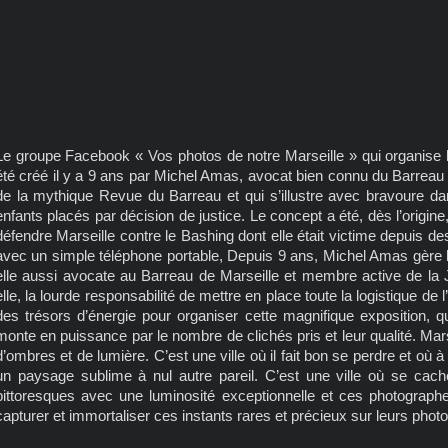
Le groupe Facebook « Vos photos de notre Marseille » qui organise l
été créé il y a 9 ans par Michel Amas, avocat bien connu du Barreau de 
de la mythique Revue du Barreau et qui s’illustre avec bravoure da
enfants placés par décision de justice. Le concept a été, dès l’origin
défendre Marseille contre le Bashing dont elle était victime depuis d
avec un simple téléphone portable, Depuis 9 ans, Michel Amas gèr
elle aussi avocate au Barreau de Marseille et membre active de la 
elle, la lourde responsabilité de mettre en place toute la logistique
des trésors d’énergie pour organiser cette magnifique exposition, q
monte en puissance par le nombre de clichés pris et leur qualité. Marseil
d’ombres et de lumière. C’est une ville où il fait bon se perdre et où
un paysage sublime à nul autre pareil. C’est une ville où se cachen
pittoresques avec une luminosité exceptionnelle et ces photographe
capturer et immortaliser ces instants rares et précieux sur leurs photo