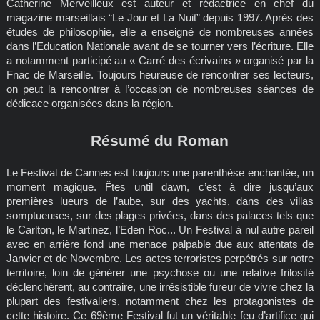
Catherine Merveilleux est auteur et rédactrice en chef du
magazine marseillais “Le Jour et La Nuit” depuis 1997. Après des
études de philosophie, elle a enseigné de nombreuses années
dans l’Education Nationale avant de se tourner vers l’écriture. Elle
a notamment participé au « Carré des écrivains » organisé par la
Fnac de Marseille. Toujours heureuse de rencontrer ses lecteurs,
on peut la rencontrer à l’occasion de nombreuses séances de
dédicace organisées dans la région.
Résumé du Roman
Le Festival de Cannes est toujours une parenthèse enchantée, un
moment magique. F̂tes until dawn, c’est à dire jusqu’aux
premières lueurs de l’aube, sur des yachts, dans des villas
somptueuses, sur des plages privées, dans des palaces tels que
le Carlton, le Martinez, l’Eden Roc... Un Festival à nul autre pareil
avec en arrière fond une menace palpable due aux attentats de
Janvier et de Novembre. Les actes terroristes perpétrés sur notre
territoire, loin de générer une psychose ou une relative frilosité
déclenchèrent, au contraire, une irrésistible fureur de vivre chez la
plupart des festivaliers, notamment chez les protagonistes de
cette histoire. Ce 69ème Festival fut un véritable feu d’artifice qui