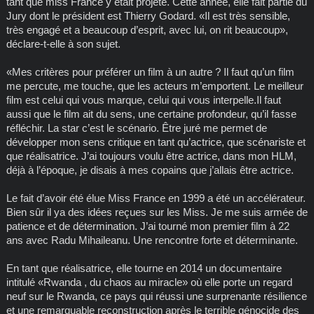
tant que miss France y était projeté. Cette année, elle fait partie du
Jury dont le président est Thierry Godard. «Il est très sensible,
très engagé et a beaucoup d’esprit, avec lui, on rit beaucoup»,
déclare-t-elle à son sujet.
«Mes critères pour préférer un film à un autre ? Il faut qu’un film
me percute, me touche, que les acteurs m’emportent. Le meilleur
film est celui qui vous marque, celui qui vous interpelle.Il faut
aussi que le film ait du sens, une certaine profondeur, qu’il fasse
réfléchir. La star c’est le scénario. Être juré me permet de
développer mon sens critique en tant qu’actrice, que scénariste et
que réalisatrice. J’ai toujours voulu être actrice, dans mon HLM,
déjà à l’époque, je disais à mes copains que j’allais être actrice.
Le fait d’avoir été élue Miss France en 1999 a été un accélérateur.
Bien sûr il ya des idées reçues sur les Miss. Je me suis armée de
patience et de détermination. J’ai tourné mon premier film à 22
ans avec Radu Mihaileanu. Une rencontre forte et déterminante.
En tant que réalisatrice, elle tourne en 2014 un documentaire
intitulé «Rwanda , du chaos au miracle» où elle porte un regard
neuf sur le Rwanda, ce pays qui réussi une surprenante résilience
et une remarquable reconstruction après le terrible génocide des