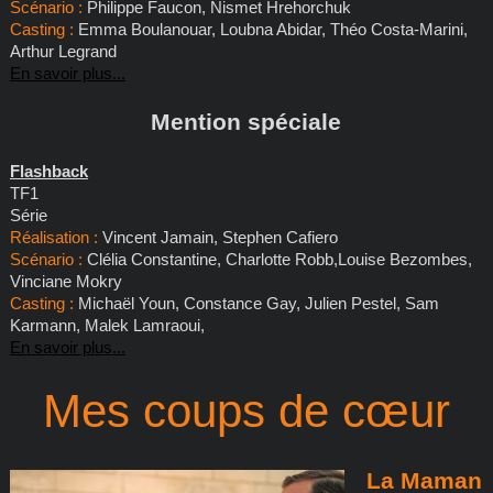
Scénario :
Philippe Faucon, Nismet Hrehorchuk
Casting :
Emma Boulanouar, Loubna Abidar, Théo Costa-Marini,
Arthur Legrand
En savoir plus...
Mention spéciale
Flashback
TF1
Série
Réalisation :
Vincent Jamain, Stephen Cafiero
Scénario :
Clélia Constantine, Charlotte Robb,Louise Bezombes,
Vinciane Mokry
Casting :
Michaël Youn, Constance Gay, Julien Pestel, Sam
Karmann, Malek Lamraoui,
En savoir plus...
Mes coups de cœur
La Maman