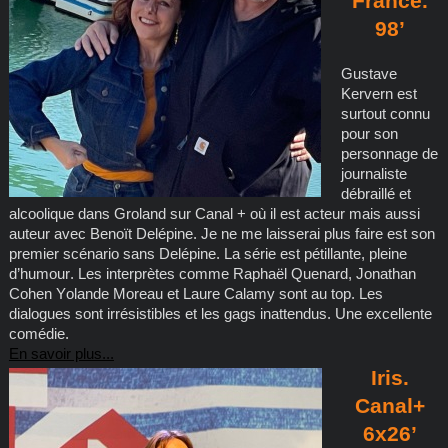
France.
98’
Gustave
Kervern est
surtout connu
pour son
personnage de
journaliste
débraillé et
alcoolique dans Groland sur Canal + où il est acteur mais aussi
auteur avec Benoït Delépine. Je ne me laisserai plus faire est son
premier scénario sans Delépine. La série est pétillante, pleine
d’humour. Les interprètes comme Raphaël Quenard, Jonathan
Cohen Yolande Moreau et Laure Calamy sont au top. Les
dialogues sont irrésistibles et les gags inattendus. Une excellente
comédie.
En savoir plus...
Iris.
Canal+
6x26’