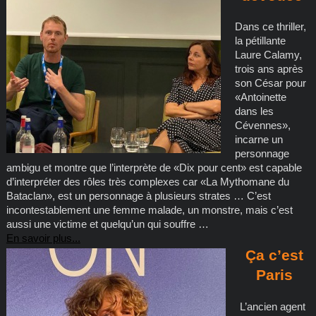
Dans ce thriller,
la pétillante
Laure Calamy,
trois ans après
son César pour
«Antoinette
dans les
Cévennes»,
incarne un
personnage
ambigu et montre que l’interprète de «Dix pour cent» est capable
d’interpréter des rôles très complexes car «La Mythomane du
Bataclan», est un personnage à plusieurs strates … C’est
incontestablement une femme malade, un monstre, mais c’est
aussi une victime et quelqu’un qui souffre …
En savoir plus...
Ça c’est
Paris
L’ancien agent