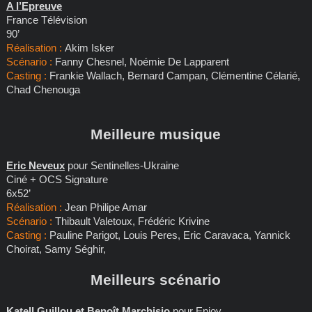
A l’Epreuve
France Télévision
90’
Réalisation :
Akim Isker
Scénario :
Fanny Chesnel, Noémie De Lapparent
Casting :
Frankie Wallach, Bernard Campan, Clémentine Célarié,
Chad Chenouga
Meilleure musique
Eric Neveux
pour Sentinelles-Ukraine
Ciné + OCS Signature
6x52’
Réalisation :
Jean Philipe Amar
Scénario :
Thibault Valetoux, Frédéric Krivine
Casting :
Pauline Parigot, Louis Peres, Eric Caravaca, Yannick
Choirat, Samy Séghir,
Meilleurs scénario
Katell Guillou et Benoît Marchisio
pour Enjoy