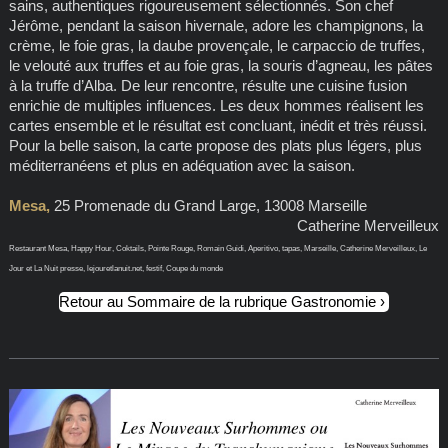
sains, authentiques rigoureusement sélectionnés. Son chef
Jérôme, pendant la saison hivernale, adore les champignons, la
crème, le foie gras, la daube provençale, le carpaccio de truffes,
le velouté aux truffes et au foie gras, la souris d’agneau, les pâtes
à la truffe d’Alba. De leur rencontre, résulte une cuisine fusion
enrichie de multiples influences. Les deux hommes réalisent les
cartes ensemble et le résultat est concluant, inédit et très réussi.
Pour la belle saison, la carte propose des plats plus légers, plus
méditerranéens et plus en adéquation avec la saison.
Mesa,
25 Promenade du Grand Large, 13008 Marseille
Catherine Merveilleux
Restaurant Mesa, Happy Hour, Coktails, Pointe Rouge, Romain Guidi, Aperitivo, tapas, Marseille, Catherine Merveilleux, Le
Jour et La Nuit presse, lejouretlanuit.net, festif, Coupe du monde
Retour au Sommaire de la rubrique Gastronomie