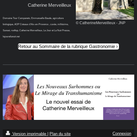
Catherine Merveilleux
Domaine Tour Campanets, Emmanuelle Baude, agriculture
© CatherineMerveilleux - JNP
biologique, AOP Coteaux d’Aix-en-Provence , cuvée, millésime,
Sunset, rooftop, Catherine Merveilleux, Le Jour et La Nuit Presse,
lejouretlanuit.net
Retour au Sommaire de la rubrique Gastronomie
Connexion
Version imprimable
|
Plan du site