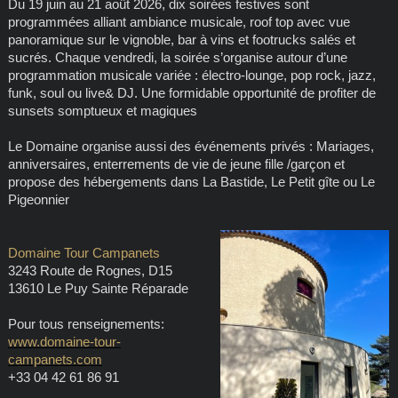
Du 19 juin au 21 août 2026, dix soirées festives sont
programmées alliant ambiance musicale, roof top avec vue
panoramique sur le vignoble, bar à vins et footrucks salés et
sucrés. Chaque vendredi, la soirée s’organise autour d’une
programmation musicale variée : électro-lounge, pop rock, jazz,
funk, soul ou live& DJ. Une formidable opportunité de profiter de
sunsets somptueux et magiques
Le Domaine organise aussi des événements privés : Mariages,
anniversaires, enterrements de vie de jeune fille /garçon et
propose des hébergements dans La Bastide, Le Petit gîte ou Le
Pigeonnier
Domaine Tour Campanets
3243 Route de Rognes, D15
13610 Le Puy Sainte Réparade
Pour tous renseignements:
www.domaine-tour-
campanets.com
+33 04 42 61 86 91