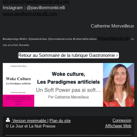
réception@pavillonmonticelli.com
Instagram : @pavillonmonticelli
www.pavillonmonticelli.com
Catherine Merveilleux
lejouretlanuit.net
#lieudeprestige, #holfim, @jeandavidcohen, @jeromebennarrouche, #CatherineMerveilleux,
, Le
Jour et La Nuit, Marseille,
Retour au Sommaire de la rubrique Gastronomie
Connexion
Version imprimable
|
Plan du site
Affichage Web
© Le Jour et La Nuit Presse