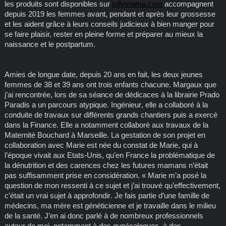
les produits sont disponibles sur
jollymama.com
accompagnent
depuis 2019 les femmes avant, pendant et après leur grossesse
et les aident grâce à leurs conseils judicieux à bien manger pour
se faire plaisir, rester en pleine forme et préparer au mieux la
naissance et le postpartum.
Amies de longue date, depuis 20 ans en fait, les deux jeunes
femmes de 38 et 39 ans ont trois enfants chacune. Margaux que
j’ai rencontrée, lors de sa séance de dédicaces à la librairie Prado
Paradis a un parcours atypique. Ingénieur, elle a collaboré à la
conduite de travaux sur différents grands chantiers puis a exercé
dans la Finance. Elle a notamment collaboré aux travaux de la
Maternité Bouchard à Marseille. La gestation de son projet en
collaboration avec Marie est née du constat de Marie, qui à
l’époque vivait aux Etats-Unis, qu’en France la problématique de
la dénutrition et des carences chez les futures mamans n’était
pas suffisamment prise en considération. « Marie m’a posé la
question de mon ressenti à ce sujet et j’ai trouvé qu’effectivement,
c’était un vrai sujet à approfondir. Je fais partie d’une famille de
médecins, ma mère est généticienne et je travaille dans le milieu
de la santé. J’en ai donc parlé à de nombreux professionnels
autour de moi, notamment à des gynécologues, à des