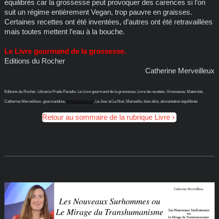
équilibrés car la grossesse peut provoquer des carences si l’on
suit un régime entièrement Vegan, trop pauvre en graisses.
Certaines recettes ont été inventées, d’autres ont été retravaillées
mais toutes mettent l’eau à la bouche.
Le Livre gourmand de la grossesse.
Editions du Rocher
Catherine Merveilleux
Editions du Rocher, Librairie Prado Paradis, Le Livre gourmand de la grossesse, Livre de recettes, Grossesse, Maternité,
Catherine Merveilleux, gourmandise,
lejouretlanuit.net
, Le Jour et La Nuit, Marseille, bien-être, alimentation équilibrée
Retour au sommaire de la rubrique Livre