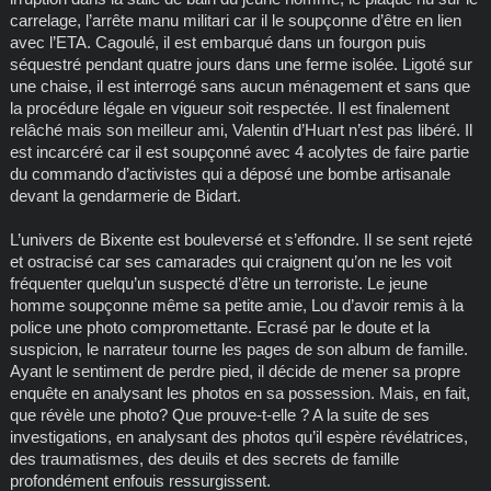
carrelage, l’arrête manu militari car il le soupçonne d’être en lien
avec l’ETA. Cagoulé, il est embarqué dans un fourgon puis
séquestré pendant quatre jours dans une ferme isolée. Ligoté sur
une chaise, il est interrogé sans aucun ménagement et sans que
la procédure légale en vigueur soit respectée. Il est finalement
relâché mais son meilleur ami, Valentin d’Huart n’est pas libéré. Il
est incarcéré car il est soupçonné avec 4 acolytes de faire partie
du commando d’activistes qui a déposé une bombe artisanale
devant la gendarmerie de Bidart.
L’univers de Bixente est bouleversé et s’effondre. Il se sent rejeté
et ostracisé car ses camarades qui craignent qu’on ne les voit
fréquenter quelqu’un suspecté d’être un terroriste. Le jeune
homme soupçonne même sa petite amie, Lou d’avoir remis à la
police une photo compromettante. Ecrasé par le doute et la
suspicion, le narrateur tourne les pages de son album de famille.
Ayant le sentiment de perdre pied, il décide de mener sa propre
enquête en analysant les photos en sa possession. Mais, en fait,
que révèle une photo? Que prouve-t-elle ? A la suite de ses
investigations, en analysant des photos qu’il espère révélatrices,
des traumatismes, des deuils et des secrets de famille
profondément enfouis ressurgissent.