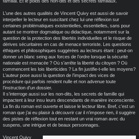
familial. Et le poids des non-dits et des secrets familiaux.
L’une des autres qualités de Vincent Quivy est aussi de savoir
interpeller le lecteur en suscitant chez lui une réflexion sur
certaines problématiques existentielles, essentielles, sans pour
autant se montrer dogmatique ou didactique, notamment sur la
question de la protection des libertés individuelles et le risque de
dérives sécuritaires en cas de menace terroriste. Les questions
éthiques et philosophiques suggérées au lecteurs étant : peut-on
donner un blanc seing aux forces de l’ordre lorsque la sécurité
nationale est menacée ? Où s’arrête la liberté du citoyen ? Où
commencent les lois liberticides ? La fin justifie-t-elle les moyens?
L’auteur pose aussi la question de l’impact des vices de
procédure qui parfois rendent nulle et non advenue toute
l’instruction d’un dossier.
Il s’interroge aussi sur les non-dits, les secrets de famille qui
impactent à leur insu leurs descendants de manière inconsciente.
La fin du roman est ouverte et laisse le lecteur libre. Bref, c’est un
roman que j’ai eu plaisir à découvrir car il n’impose rien, il suggère
des pistes de réflexion tout en restant un vrai roman avec du
suspens, une intrigue et de beaux personnages.
Vincent Quivy