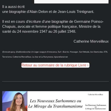
Il a aussi écrit
une biographie d’Alain Delon et de Jean-Louis Trintignant.
Il est en cours d’écriture d’une biographie de Germaine Poinso-
Chapuis, avocate et femme politique française, Ministre de la
santé du 24 novembre 1947 au 26 juillet 1948.
Catherine Merveilleux
@vincent.quivy, @editiondurocher,Un Léger soupçon d’innocence, Surf , Biarritz, Hossegor, Surf Attitude, lois liberticides, ETA,
Terrorisme, Catherine Merveilleux, Le Jour et La Nuit presse, lejouretlanuit.net
Retour au sommaire de la rubrique Livre