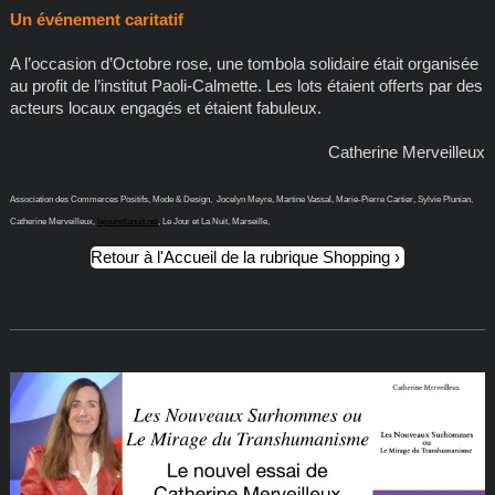
Un événement caritatif
A l’occasion d’Octobre rose, une tombola solidaire était organisée
au profit de l’institut Paoli-Calmette. Les lots étaient offerts par des
acteurs locaux engagés et étaient fabuleux.
Catherine Merveilleux
Association des Commerces Positifs, Mode & Design, Jocelyn Meyre, Martine Vassal, Marie-Pierre Cartier, Sylvie Plunian,
Catherine Merveilleux,
lejouretlanuit.net
, Le Jour et La Nuit, Marseille,
Retour à l'Accueil de la rubrique Shopping