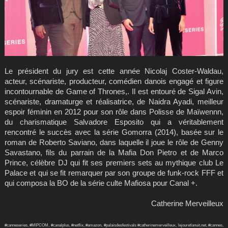
Le président du jury est cette année Nicolaj Coster-Waldau,
acteur, scénariste, producteur, comédien danois engagé et figure
incontournable de Game of Thrones,. Il est entouré de Sigal Avin,
scénariste, dramaturge et réalisatrice, de Naidra Ayadi, meilleur
espoir féminin en 2012 pour son rôle dans Polisse de Maïwennn,
du charismatique Salvadore Esposito qui a véritablement
rencontré le succès avec la série Gomorra (2014), basée sur le
roman de Roberto Saviano, dans laquelle il joue le rôle de Genny
Savastano, fils du parrain de la Mafia Don Pietro et de Marco
Prince, célèbre DJ qui fit ses premiers sets au mythique club Le
Palace et qui se fit remarquer par son groupe de funk-rock FFF et
qui composa la BO de la série culte Mafiosa pour Canal +.
Catherine Merveilleux
#canneseries, #MIPCOM, #canalplus, #netflix, #amazon, #palaisdesfestivals #catherinemerveilleux, lejouretlanuit.net, #cannes,