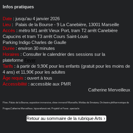
Infos pratiques
Date
: jusqu’au 4 janvier 2026
Lieu
: Palais de la Bourse - 9 La Canebière, 13001 Marseille
Accès
: métro M1 arrêt Vieux Port, tram T2 arrêt Canebière
Capucins et tram T3 arrêt Cours Saint-Louis
Parking Indigo Charles de Gaulle
Durée
: environ 30 minutes
Horaires
: Consulter le calendrier des sessions sur la
plateforme
Fever
Tarifs
: à partir de 9,90€ pour les enfants (gratuit pour les moins de
4 ans) et 11,90€ pour les adultes
Âge requis
: ouvert à tous
Accessibilité
: accessible aux PMR
Catherine Merveilleux
Flow, Palais de la Bourse, exposition immersive, show immersif Marseille, Moldau de Smetana, Orchestre philharmonique de
Prague,Catherine Merveilleux, lejouretlanuit.net, Projektil et Fever, spectacle
Retour au sommaire de la rubrique Arts