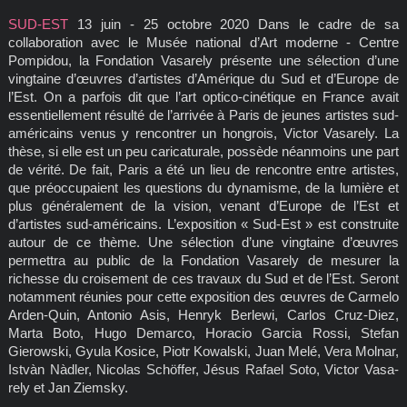
SUD-EST
13 juin - 25 octobre 2020 Dans le cadre de sa
collaboration avec le Musée national d’Art moderne - Centre
Pompidou, la Fondation Vasarely présente une sélection d’une
vingtaine d’œuvres d’artistes d’Amérique du Sud et d’Europe de
l’Est. On a parfois dit que l’art optico-cinétique en France avait
essentiellement résulté de l’arrivée à Paris de jeunes artistes sud-
américains venus y rencontrer un hongrois, Victor Vasarely. La
thèse, si elle est un peu caricaturale, possède néanmoins une part
de vérité. De fait, Paris a été un lieu de rencontre entre artistes,
que préoccupaient les questions du dynamisme, de la lumière et
plus généralement de la vision, venant d’Europe de l’Est et
d’artistes sud-américains. L’exposition « Sud-Est » est construite
autour de ce thème. Une sélection d’une vingtaine d’œuvres
permettra au public de la Fondation Vasarely de mesurer la
richesse du croisement de ces travaux du Sud et de l’Est. Seront
notamment réunies pour cette exposition des œuvres de Carmelo
Arden-Quin, Antonio Asis, Henryk Berlewi, Carlos Cruz-Diez,
Marta Boto, Hugo Demarco, Horacio Garcia Rossi, Stefan
Gierowski, Gyula Kosice, Piotr Kowalski, Juan Melé, Vera Molnar,
Istvàn Nàdler, Nicolas Schöffer, Jésus Rafael Soto, Victor Vasa-
rely et Jan Ziemsky.