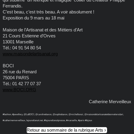
Ferrandis.
C’est beau, c’est très beau. A voir absolument !
Exposition du 9 mars au 18 mai
Maison de l’Artisanat et des Métiers d’Art
21 Cours Estienne d’Orves
13001 Marseille
Tél.: 04 91 54 80 54
www.maisondelartisanat.org
BOCI
26 rue du Renard
75004 PARIS
Tél.: 01 42 77 07 37
www.BOCI.ORG
Catherine Merveilleux
#fashion, #jewellery, @LaBOCI, @carolinebaron, @sophiebaron, @michelbonzi, @maisondelartisanatetdesmetiersdart,
#catherinemerveilleux, lejouretlanuit.net, #lejouretlanuitpresse, #marseille, #paris #bijoux
Retour au sommaire de la rubrique Arts