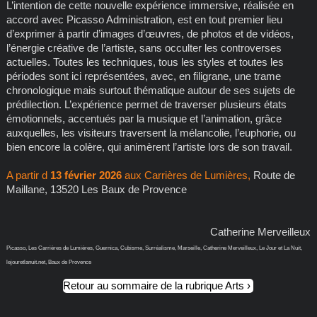
L’intention de cette nouvelle expérience immersive, réalisée en
accord avec Picasso Administration, est en tout premier lieu
d’exprimer à partir d’images d’œuvres, de photos et de vidéos,
l’énergie créative de l’artiste, sans occulter les controverses
actuelles. Toutes les techniques, tous les styles et toutes les
périodes sont ici représentées, avec, en filigrane, une trame
chronologique mais surtout thématique autour de ses sujets de
prédilection. L’expérience permet de traverser plusieurs états
émotionnels, accentués par la musique et l’animation, grâce
auxquelles, les visiteurs traversent la mélancolie, l’euphorie, ou
bien encore la colère, qui animèrent l’artiste lors de son travail.
A partir d
13 février 2026
aux Carrières de Lumières,
Route de
Maillane, 13520 Les Baux de Provence
Catherine Merveilleux
Picasso, Les Carrières de Lumières, Guernica, Cubisme, Surréalisme, Marseille, Catherine Merveilleux, Le Jour et La Nuit,
lejouretlanuit.net, Baux de Provence
Retour au sommaire de la rubrique Arts