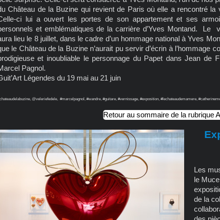
du Château de la Buzine qui revient de Paris où elle a rencontré l
Celle-ci lui a ouvert les portes de son appartement et ses armoir
personnels et emblématiques de la carrière d’Yves Montand. Le ve
aura lieu le 8 juillet, dans le cadre d’un hommage national à Yves Mont
que le Château de la Buzine n’aurait pu servir d’écrin à l’hommage c
prodigieuse et inoubliable le personnage du Papet dans Jean de Flo
Marcel Pagnol.
Guit’Art Légendes du 19 mai au 21 juin
chateaudelabuzine, @veleriefedele, #marcelpagnol, #wandre, #guitare, #vernissage, #exposition, #lechateaudemamere, #catherinemerv
Retour au sommaire de la rubrique A
Ex
Les mus
le Muce
exposit
de la co
collabor
des piè