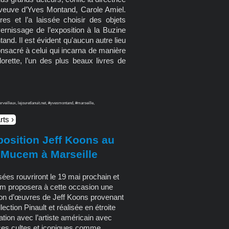
a veuve d’Yves Montand, Carole Amiel.
es et l’a laissée choisir des objets
rnissage de l’exposition à la Buzine
and. Il est évident qu'aucun autre lieu
onsacré à celui qui incarna de manière
rette, l’un des plus beaux livres de
eilleux, lejouretlanuit.net, #yvesmontand, #marseille,
rts
position Jeff Koons au
Mucem à Marseille
ées rouvriront le 19 mai prochain et
m proposera à cette occasion une
ion d’œuvres de Jeff Koons provenant
llection Pinault et réalisée en étroite
ation avec l’artiste américain avec
ces cultes et iconiques comme