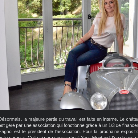
Désormais, la majeure partie du travail est faite en interne. Le châtea
est géré par une association qui fonctionne grâce à un 1/3 de finance
Pagnol est le président de l’association. Pour la prochaine exposi
belle surprise. Celle-ci sera consacrée à Yves Montand, l’un de nos pl