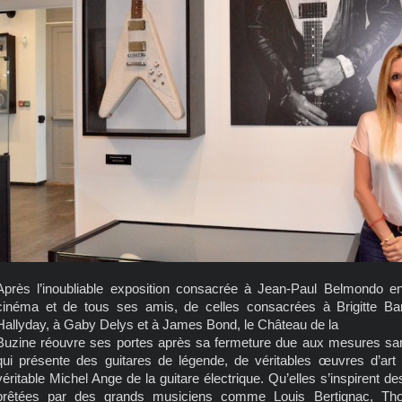
Après l’inoubliable exposition consacrée à Jean-Paul Belmondo 
cinéma et de tous ses amis, de celles consacrées à Brigitte Ba
Hallyday, à Gaby Delys et à James Bond, le Château de la
Buzine réouvre ses portes après sa fermeture due aux mesures sani
qui présente des guitares de légende, de véritables œuvres d’art 
véritable Michel Ange de la guitare électrique. Qu’elles s’inspirent d
prêtées par des grands musiciens comme Louis Bertignac, Thom