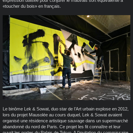
expression utilisée pour conjurer le mauvais sort équivalente à
«toucher du bois» en français.
Le binôme Lek & Sowat, duo star de l’Art urbain explose en 2012,
lors du projet Mausolée au cours duquel, Lek & Sowat avaient
organisé une résidence artistique sauvage dans un supermarché
abandonné du nord de Paris. Ce projet les fit connaître et leur
ouvrit les portes du Palais de Tokyo. A l’invitation du commissaire