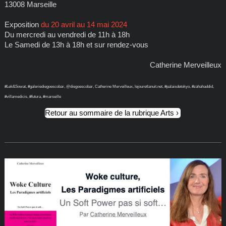
13008 Marseille
Exposition
du 20 avril au 14 mai 2024
Du mercredi au vendredi de 11h à 18h
Le Samedi de 13h à 18h et sur rendez-vous
Catherine Merveilleux
#Lek&Sowat, #galeriediegoescobar, @diegoescobar, Catherine Merveilleux, lejouretlanuit.net, #palaisdetokyo, #zahahaddid,
#villamedicis, #futura, #marseille
Retour au sommaire de la rubrique Arts