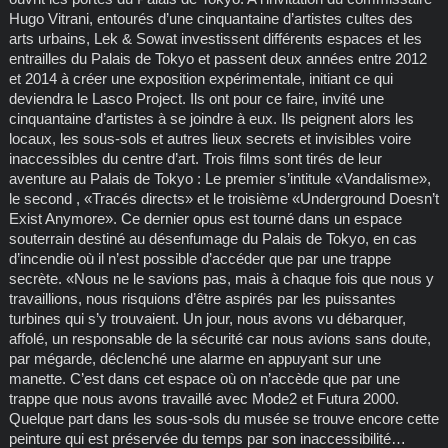
Hugo Vitrani, entourés d’une cinquantaine d’artistes cultes des
arts urbains, Lek & Sowat investissent différents espaces et les
entrailles du Palais de Tokyo et passent deux années entre 2012
et 2014 à créer une exposition expérimentale, initiant ce qui
deviendra le Lasco Project. Ils ont pour ce faire, invité une
cinquantaine d’artistes à se joindre à eux. Ils peignent alors les
locaux, les sous-sols et autres lieux secrets et invisibles voire
inaccessibles du centre d’art. Trois films sont tirés de leur
aventure au Palais de Tokyo : Le premier s’intitule «Vandalisme»,
le second , «Tracés directs» et le troisième «Underground Doesn’t
Exist Anymore». Ce dernier opus est tourné dans un espace
souterrain destiné au désenfumage du Palais de Tokyo, en cas
d’incendie où il n’est possible d’accéder que par une trappe
secrète. «Nous ne le savions pas, mais à chaque fois que nous y
travaillions, nous risquions d’être aspirés par les puissantes
turbines qui s’y trouvaient. Un jour, nous avons vu débarquer,
affolé, un responsable de la sécurité car nous avions sans doute,
par mégarde, déclenché une alarme en appuyant sur une
manette. C’est dans cet espace où on n’accède que par une
trappe que nous avons travaillé avec Mode2 et Futura 2000.
Quelque part dans les sous-sols du musée se trouve encore cette
peinture qui est préservée du temps par son inaccessibilité…