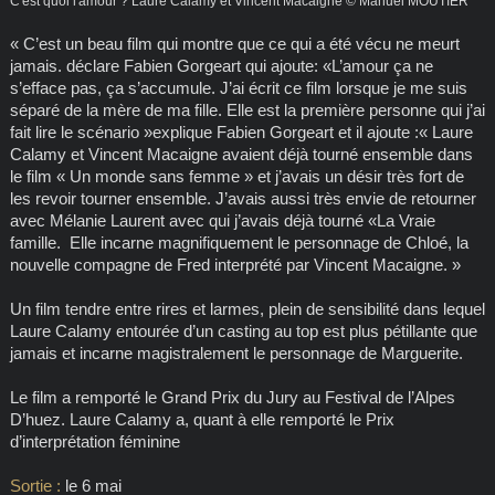
C'est quoi l'amour ? Laure Calamy et Vincent Macaigne © Manuel MOUTIER
« C’est un beau film qui montre que ce qui a été vécu ne meurt
jamais. déclare Fabien Gorgeart qui ajoute: «L’amour ça ne
s’efface pas, ça s’accumule. J’ai écrit ce film lorsque je me suis
séparé de la mère de ma fille. Elle est la première personne qui j’ai
fait lire le scénario »explique Fabien Gorgeart et il ajoute :« Laure
Calamy et Vincent Macaigne avaient déjà tourné ensemble dans
le film « Un monde sans femme » et j’avais un désir très fort de
les revoir tourner ensemble. J’avais aussi très envie de retourner
avec Mélanie Laurent avec qui j’avais déjà tourné «La Vraie
famille. Elle incarne magnifiquement le personnage de Chloé, la
nouvelle compagne de Fred interprété par Vincent Macaigne. »
Un film tendre entre rires et larmes, plein de sensibilité dans lequel
Laure Calamy entourée d’un casting au top est plus pétillante que
jamais et incarne magistralement le personnage de Marguerite.
Le film a remporté le Grand Prix du Jury au Festival de l’Alpes
D’huez. Laure Calamy a, quant à elle remporté le Prix
d’interprétation féminine
Sortie :
le 6 mai